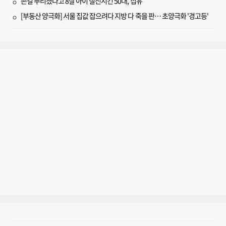
손길 뿌리쳤다고 8살 아이 실신시킨 50대, 집유
[부동산 양극화] 서울 집값 잡으려다 지방 다 죽을 판… 초양극화 '경고등'