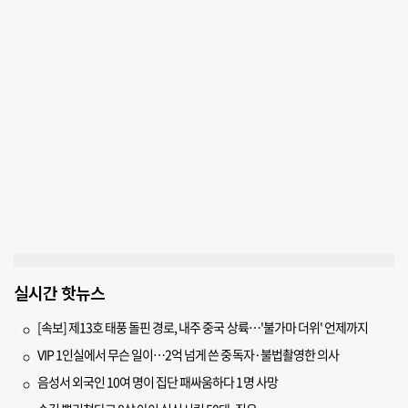
실시간 핫뉴스
[속보] 제13호 태풍 돌핀 경로, 내주 중국 상륙…'불가마 더위' 언제까지
VIP 1인실에서 무슨 일이…2억 넘게 쓴 중독자·불법촬영한 의사
음성서 외국인 10여 명이 집단 패싸움하다 1명 사망