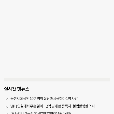
실시간 핫뉴스
음성서 외국인 10여 명이 집단 패싸움하다 1명 사망
VIP 1인실에서 무슨 일이…2억 넘게 쓴 중독자·불법촬영한 의사
[부산일보 오늘의 운세]7월 27일(음 6월 14일)