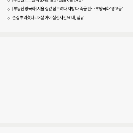
[부동산 양극화] 서울 집값 잡으려다 지방 다 죽을 판… 초양극화 '경고등'
손길 뿌리쳤다고 8살 아이 실신시킨 50대, 집유