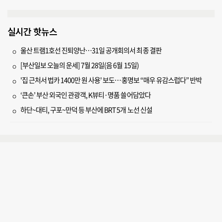
실시간 핫뉴스
울산 트램1호선 진퇴양난…31일 공개회의서 최종 결판
[부산일보 오늘의 운세] 7월 28일(음 6월 15일)
'집 근처서 법카 1400만 원 사용' 보도…홍명보 “매우 유감스럽다” 반박
‘큰손’ 부산 외국인 관광객, K뷰티·명품 쓸어담았다
하단~대티, 구포~만덕 등 부산에 BRT 5개 노선 신설