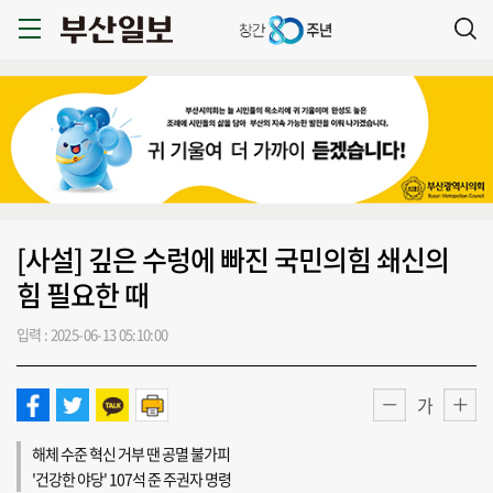
[사설] 깊은 수렁에 빠진 국민의힘 쇄신의
힘 필요한 때
입력 : 2025-06-13 05:10:00
가
해체 수준 혁신 거부 땐 공멸 불가피
'건강한 야당' 107석 준 주권자 명령