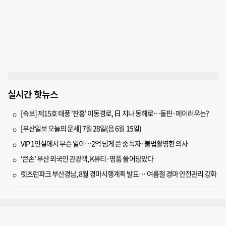
실시간 핫뉴스
[속보] 제15호 태풍 '찬홈' 이동경로, 日 지나 동해로…돌핀·페이러우는?
[부산일보 오늘의 운세] 7월 28일(음 6월 15일)
VIP 1인실에서 무슨 일이…2억 넘게 쓴 중독자·불법촬영한 의사
‘큰손’ 부산 외국인 관광객, K뷰티·명품 쓸어담았다
렛츠런파크 부산경남, 8월 경마시행계획 발표… 여름철 경마 안전관리 강화