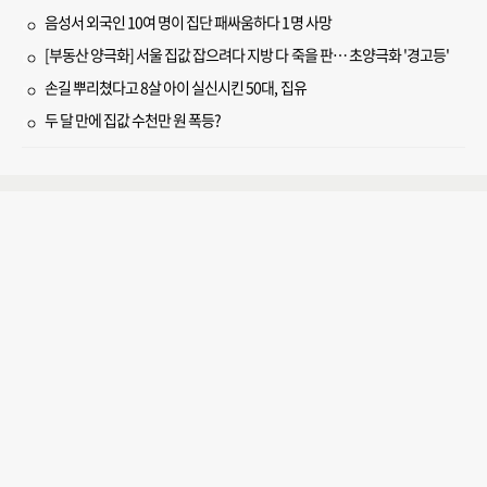
음성서 외국인 10여 명이 집단 패싸움하다 1명 사망
[부동산 양극화] 서울 집값 잡으려다 지방 다 죽을 판… 초양극화 '경고등'
손길 뿌리쳤다고 8살 아이 실신시킨 50대, 집유
두 달 만에 집값 수천만 원 폭등?