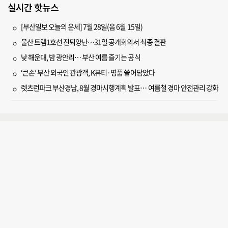
실시간 핫뉴스
[부산일보 오늘의 운세] 7월 28일(음 6월 15일)
울산 트램1호선 진퇴양난…31일 공개회의서 최종 결판
낮 해운대, 밤 광안리… 부산 여름 즐기는 공식
‘큰손’ 부산 외국인 관광객, K뷰티·명품 쓸어담았다
렛츠런파크 부산경남, 8월 경마시행계획 발표… 여름철 경마 안전관리 강화