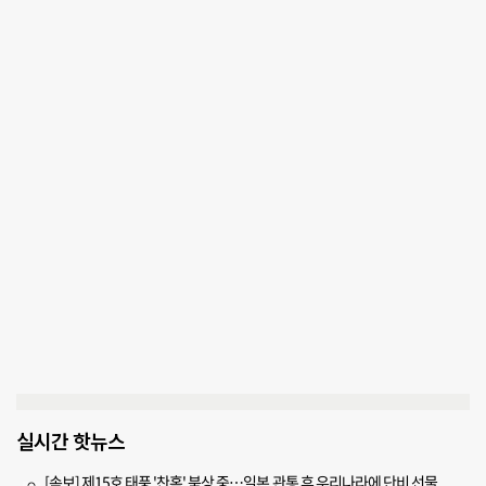
실시간 핫뉴스
[속보] 제15호 태풍 '찬홈' 북상 중…일본 관통 후 우리나라에 단비 선물