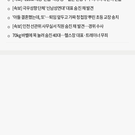
[속보] 극우성향 단체 '신남성연대' 대표 숨진 채 발견
'아들 결혼했는데, 또'…퇴임 앞두고 가짜 청첩장 뿌린 초등 교장 송치
[속보] 인천 선관위 사무실서 직원 숨진 채 발견…경위 수사
70kg 바벨에 목 눌려 숨진 40대…헬스장 대표·트레이너 무죄