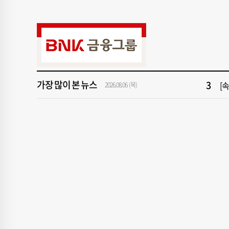
9
"아
1
[속
3
[
가장 많이 본 뉴스
5
2026.08.06 (목)
'
7
‘
9
"아
1
[속