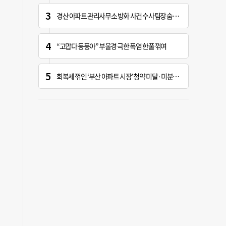
경산 아파트 관리사무소 방화 사건 수사팀장 숨진 채 발견
“고맙다 동풍아” 부울경 극한 폭염 한풀 꺾여
회복세 꺾인 ‘부산 아파트 시장’ 청약 미달·미분양 심화