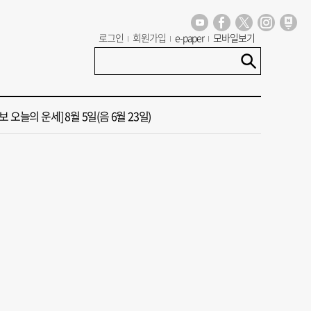
 오늘의 운세] 8월 6일(음 6월 24일)
로그인
회원가입
e-paper
모바일보기
13호 태풍 돌핀 경로, 내주 중국 상륙…'불가마 더위' 언제까지
 오늘의 운세] 8월 5일(음 6월 23일)
도 폭염 예상 못 해” 골프 예약 취소 속출
년 첫삽 뜬다더니… ‘범천기지창’ 다시 원점
 오늘의 운세] 8월 6일(음 6월 24일)
13호 태풍 돌핀 경로, 내주 중국 상륙…'불가마 더위' 언제까지