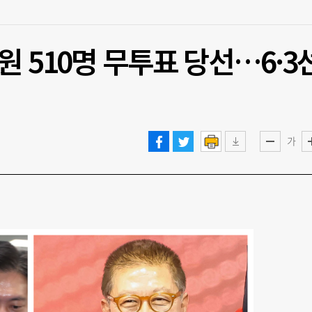
원 510명 무투표 당선…6·3
가