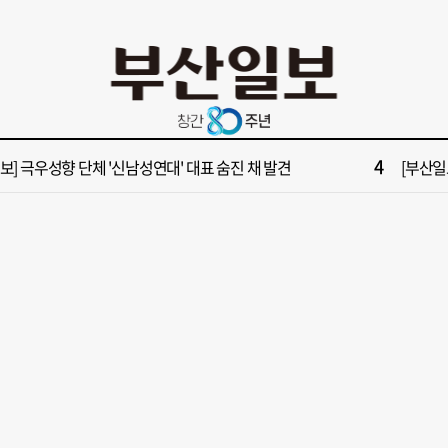
10
들 결혼했는데, 또"…퇴임 앞두고 가짜 청첩장 뿌린 초등 교장 송치
[부산일보
2
보] 폭염 부추기는 제13호 태풍 '돌핀' 이동경로 유동적…북쪽으로 꺾일까
[속보] 제
4
속보] 극우성향 단체 '신남성연대' 대표 숨진 채 발견
[부산일보
6
구포시장 가이드' 자처한 한동훈…'구포데이'로 북구 알리기 총력
“이 정
8
불가마 부산’ 식히려면 꽉 막힌 바람길 53곳 열어라
2028
10
들 결혼했는데, 또"…퇴임 앞두고 가짜 청첩장 뿌린 초등 교장 송치
[부산일보
2
보] 폭염 부추기는 제13호 태풍 '돌핀' 이동경로 유동적…북쪽으로 꺾일까
[속보] 제