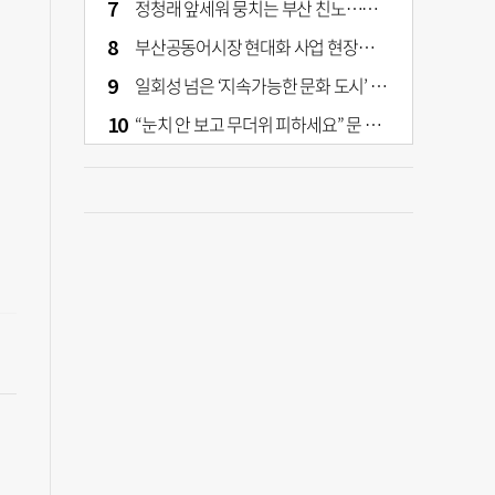
정청래 앞세워 뭉치는 부산 친노…전대 결과가 부산 민주 세력 판도 바꾼다
부산공동어시장 현대화 사업 현장서 오염토 발견
일회성 넘은 ‘지속가능한 문화 도시’ 원동력은 시민 지지 [부산은 열려 있다]
“눈치 안 보고 무더위 피하세요” 문 활짝 연 은행·마트