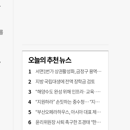
.
를
오늘의 추천 뉴스
,
서면1번가 상권활성화, 금정구 용역 그대로 ‘복붙’
지방 국립대생에 전액 장학금 검토
“해양수도 완성 위해 인프라·교육·세제 등 전방위 지원”…부산해양수도특별법’ 개정안 발의
“지원하라” 손짓하는 중수청… “지켜보자” 머뭇대는 검찰
“부산오페라하우스, 아시아 대표 제작 극장 지향해야”
윤리위원장 사퇴 촉구한 조경태 “한동훈 제명 철회해야”