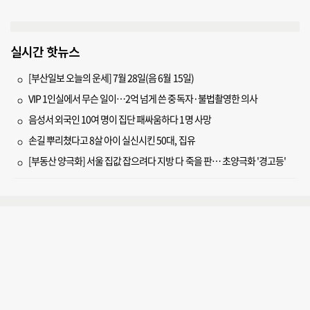
실시간 핫뉴스
[부산일보 오늘의 운세] 7월 28일(음 6월 15일)
VIP 1인실에서 무슨 일이…2억 넘게 쓴 중독자·불법촬영한 의사
음성서 외국인 10여 명이 집단 패싸움하다 1명 사망
손길 뿌리쳤다고 8살 아이 실신시킨 50대, 집유
[부동산 양극화] 서울 집값 잡으려다 지방 다 죽을 판… 초양극화 '경고등'