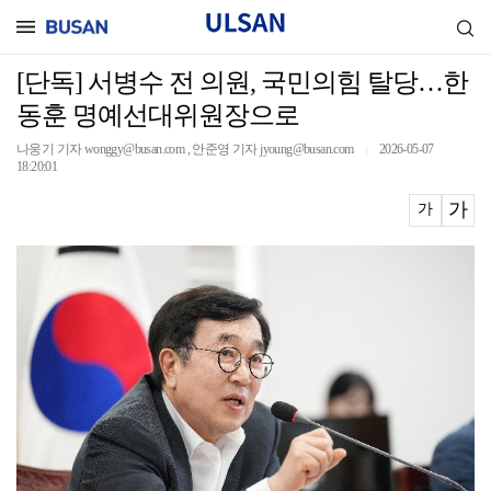
[단독] 서병수 전 의원, 국민의힘 탈당…한
동훈 명예선대위원장으로
나웅기 기자 wonggy@busan.com , 안준영 기자 jyoung@busan.com
2026-05-07
｜
18:20:01
가
가