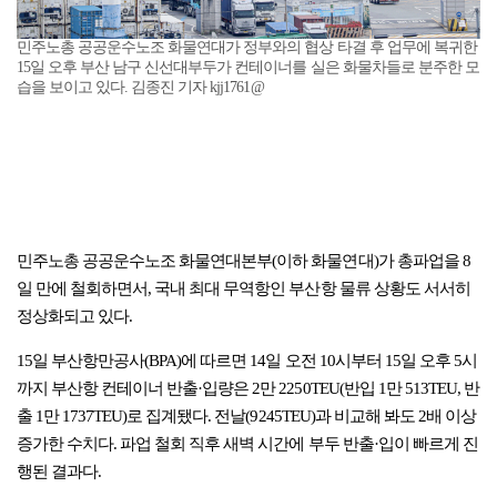
민주노총 공공운수노조 화물연대가 정부와의 협상 타결 후 업무에 복귀한
15일 오후 부산 남구 신선대부두가 컨테이너를 실은 화물차들로 분주한 모
습을 보이고 있다. 김종진 기자 kjj1761@
민주노총 공공운수노조 화물연대본부(이하 화물연대)가 총파업을 8
일 만에 철회하면서, 국내 최대 무역항인 부산항 물류 상황도 서서히
정상화되고 있다.
15일 부산항만공사(BPA)에 따르면 14일 오전 10시부터 15일 오후 5시
까지 부산항 컨테이너 반출·입량은 2만 2250TEU(반입 1만 513TEU, 반
출 1만 1737TEU)로 집계됐다. 전날(9245TEU)과 비교해 봐도 2배 이상
증가한 수치다. 파업 철회 직후 새벽 시간에 부두 반출·입이 빠르게 진
행된 결과다.