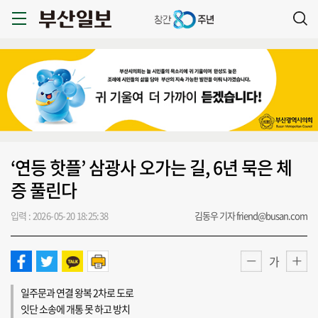
‘연등 핫플’ 삼광사 오가는 길, 6년 묵은 체
증 풀린다
입력 : 2026-05-20 18:25:38
김동우 기자 friend@busan.com
가
일주문과 연결 왕복 2차로 도로
잇단 소송에 개통 못 하고 방치