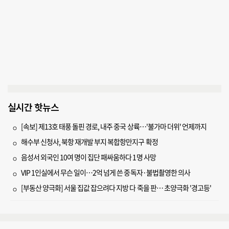
실시간 핫뉴스
[속보] 제13호 태풍 돌핀 경로, 내주 중국 상륙…'불가마 더위' 언제까지
해수부 신청사, 북항 재개발 부지 복합항만지구 확정
음성서 외국인 10여 명이 집단 패싸움하다 1명 사망
VIP 1인실에서 무슨 일이…2억 넘게 쓴 중독자·불법촬영한 의사
[부동산 양극화] 서울 집값 잡으려다 지방 다 죽을 판… 초양극화 '경고등'