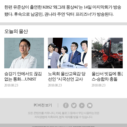
한편 유준상이 출연한 KBS2 '왜그래 풍상씨'는 14일 마지막회가 방송
됐다. 후속으로 남궁민, 권나라 주연 '닥터 프리즈너'가 방송된다.
오늘의 울산
승강기 안에서도 끊김
노옥희 울산교육감 당
울산서 빗길에 통근
없는 통화…UNIST
선인 "시국선언 교사
스-승합차 충돌
2018.08.23
2018.08.23
2018.08.23
PC버전 보기
모든 콘텐츠를 커뮤니티, 카페, 블로그 등에서 무단 사용하는것은
저작권법에 저촉되며, 법적 제재를 받을 수 있습니다.