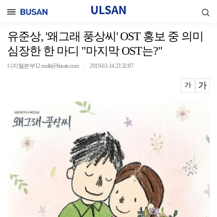
유준상, '왜그래 풍상씨' OST 홍보 중 의미
심장한 한 마디 "마지막 OST는?"
디지털본부12 multi@busan.com
2019-03-14 23:32:07
｜
가
가