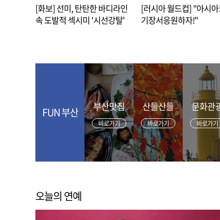
[화보] 선미, 탄탄한 바디라인
[러시아 월드컵] "아시
속 도발적 섹시미 '시선강탈'
기장서응원하자!"
부산맛집
산들산들
문화관
FUN 부산
바로가기
바로가기
바로가기
오늘의 연예