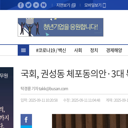
지면보기
모바일보기
#코로나19 / 백신
사회
정치
경제해양
국회, 권성동 체포동의안·3대 
탁경륜 기자 takk@busan.com
입력 : 2025-09-11 10:20:58
수정 : 2025-09-11 11:04:48
게재 : 2025-09-1