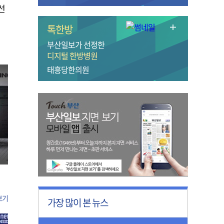
선
톡한방
부산일보가 선정한
디지털 한방병원
태흥당한의원
보기
가장 많이 본 뉴스