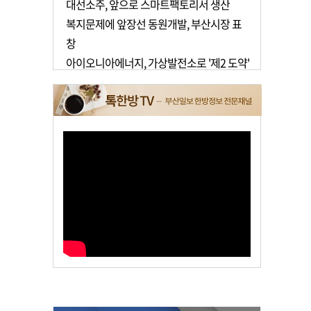
대선소주, 앞으로 스마트팩토리서 생산
복지문제에 앞장선 동원개발, 부산시장 표
창
아이오니아에너지, 가상발전소로 '제2 도약'