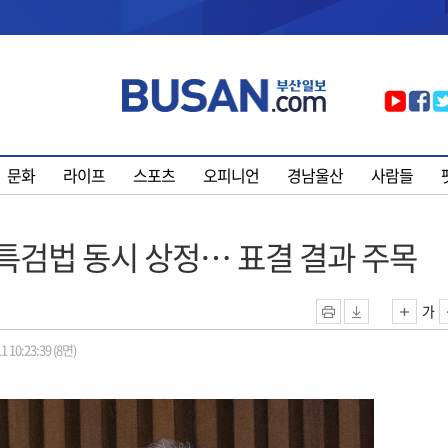
문화
라이프
스포츠
오피니언
경남울산
사람들
특검법 동시 상정… 표결 결과 주목
가
1 10:23:39 (8면)