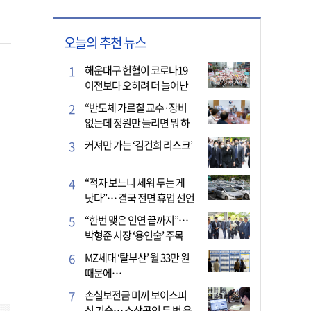
오늘의 추천 뉴스
해운대구 헌혈이 코로나19
이전보다 오히려 더 늘어난
이유는?
“반도체 가르칠 교수·장비
없는데 정원만 늘리면 뭐 하
나”
커져만 가는 ‘김건희 리스크’
“적자 보느니 세워 두는 게
낫다”… 결국 전면 휴업 선언
한 택시회사
“한번 맺은 인연 끝까지”…
박형준 시장 ‘용인술’ 주목
MZ세대 ‘탈부산’ 월 33만 원
때문에…
손실보전금 미끼 보이스피
싱 기승… 소상공인 두 번 운