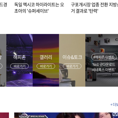
아드경
독일 멕시코 하이라이트는 오
구포개시장 업종 전환 지방
초아의 '슈퍼세이브'
거 결과로 '탄력'
광
해피존
갤러리
이슈&토크
#해피존 이벤트
‘No1 굿다운로드
바로가기
바로가기
바로가기
씨네폭스 이벤트’
+ 더