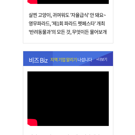
살찐 고양이, 귀여워도 '자율급식' 안 돼요~
영무파라드, '제1회 파라드 펫페스타' 개최
‘반려동물과’의 모든 것, 무엇이든 물어보개
비즈 Biz
지역 기업 알리기
나섭니다
+더보기