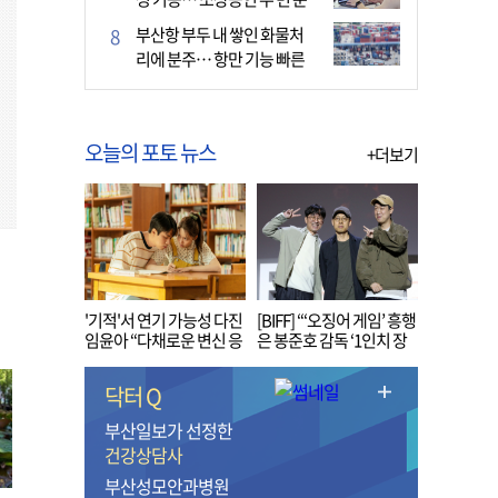
다
부산항 부두 내 쌓인 화물처
리에 분주… 항만 기능 빠른
회복세
오늘의 포토 뉴스
+더보기
'기적'서 연기 가능성 다진
[BIFF] “‘오징어 게임’ 흥행
임윤아 “다채로운 변신 응
은 봉준호 감독 ‘1인치 장
원해 주세요”
벽’ 무너진 순간”
닥터 Q
부산일보가 선정한
건강상담사
부산성모안과병원