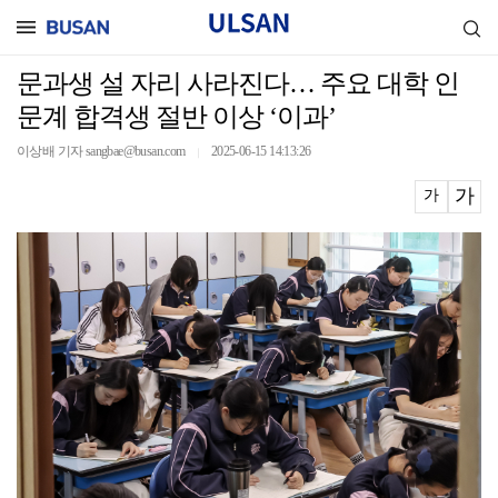
문과생 설 자리 사라진다… 주요 대학 인
문계 합격생 절반 이상 ‘이과’
이상배 기자 sangbae@busan.com
2025-06-15 14:13:26
｜
가
가