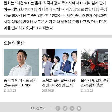
한화는 “여천NCC는 올해 초 국세청 세무조사에서 DL케미칼에 판매
하는 에틸렌, C4RF1 등의 제품에 대해 ‘저가공급’으로 법인세 등 추징
액을 1006억 원 부과받았다”며 “한화는 국세청 과세와 현재 석유화학
시장 상황을 반영해 새로운 시가 계약 체결을 주장하고 있으나, DL은
이를 반대하고 있다”고 지적했다.
오늘의 울산
승강기 안에서도 끊김
노옥희 울산교육감 당
울산서 빗길에 통근
없는 통화…UNIST
선인 "시국선언 교사
스-승합차 충돌
2018.08.23
2018.08.23
2018.08.23
PC버전 보기