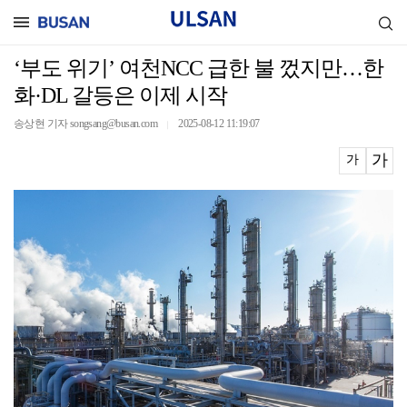
‘부도 위기’ 여천NCC 급한 불 껐지만…한
화·DL 갈등은 이제 시작
송상현 기자 songsang@busan.com
2025-08-12 11:19:07
｜
가
가