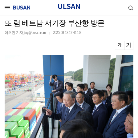
또 럼 베트남 서기장 부산항 방문
이호진 기자 jiny@busan.com
2025-08-13 17:41:10
｜
가
가