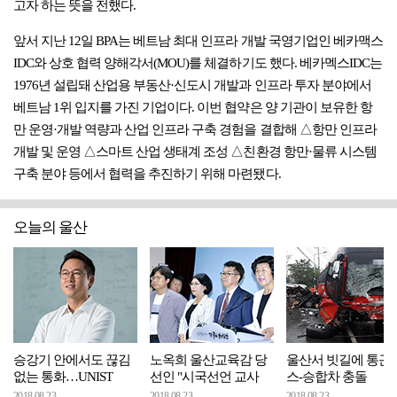
고자 하는 뜻을 전했다.
앞서 지난 12일 BPA는 베트남 최대 인프라 개발 국영기업인 베카맥스
IDC와 상호 협력 양해각서(MOU)를 체결하기도 했다. 베카멕스IDC는
1976년 설립돼 산업용 부동산·신도시 개발과 인프라 투자 분야에서
베트남 1위 입지를 가진 기업이다. 이번 협약은 양 기관이 보유한 항
만 운영·개발 역량과 산업 인프라 구축 경험을 결합해 △항만 인프라
개발 및 운영 △스마트 산업 생태계 조성 △친환경 항만·물류 시스템
구축 분야 등에서 협력을 추진하기 위해 마련됐다.
오늘의 울산
승강기 안에서도 끊김
노옥희 울산교육감 당
울산서 빗길에 통근
없는 통화…UNIST
선인 "시국선언 교사
스-승합차 충돌
2018.08.23
2018.08.23
2018.08.23