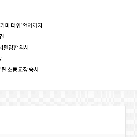
불가마 더위' 언제까지
발견
불법촬영한 의사
망
뿌린 초등 교장 송치