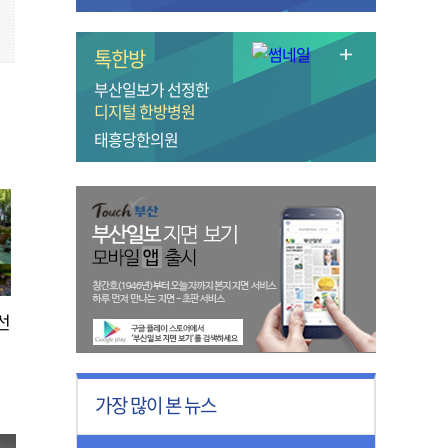
톡한방
부산일보가 선정한
디지털 한방병원
태흥당한의원
선
가장 많이 본 뉴스