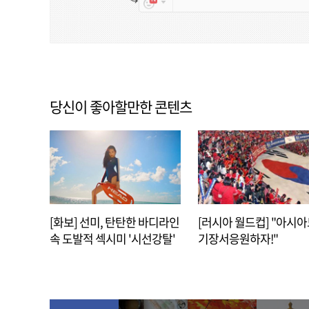
당신이 좋아할만한 콘텐츠
[화보] 선미, 탄탄한 바디라인
[러시아 월드컵] "아시
속 도발적 섹시미 '시선강탈'
기장서응원하자!"