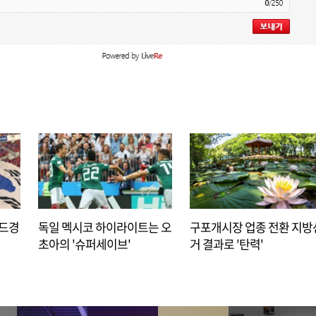
아드경
독일 멕시코 하이라이트는 오
구포개시장 업종 전환 지방
초아의 '슈퍼세이브'
거 결과로 '탄력'