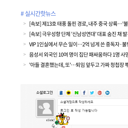
# 실시간핫뉴스
[속보] 제13호 태풍 돌핀 경로, 내주 중국 상륙…'
[속보] 극우성향 단체 '신남성연대' 대표 숨진 채 
VIP 1인실에서 무슨 일이…2억 넘게 쓴 중독자·
음성서 외국인 10여 명이 집단 패싸움하다 1명 사
'아들 결혼했는데, 또'…퇴임 앞두고 가짜 청첩장 