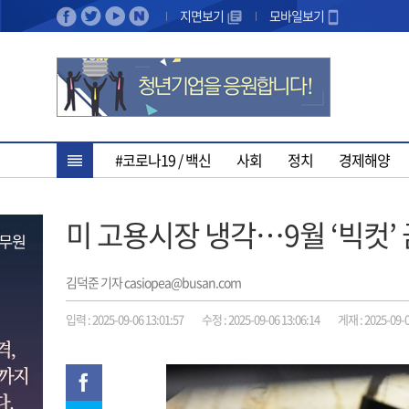
지면보기
모바일보기
#코로나19 / 백신
사회
정치
경제해양
미 고용시장 냉각…9월 ‘빅컷’
김덕준 기자 casiopea@busan.com
입력 : 2025-09-06 13:01:57
수정 : 2025-09-06 13:06:14
게재 : 2025-09-0