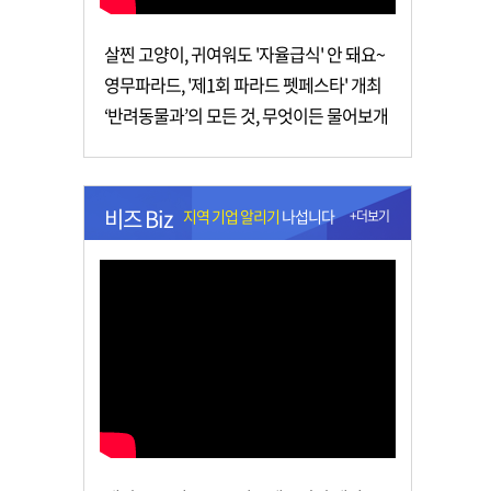
살찐 고양이, 귀여워도 '자율급식' 안 돼요~
영무파라드, '제1회 파라드 펫페스타' 개최
‘반려동물과’의 모든 것, 무엇이든 물어보개
비즈 Biz
지역 기업 알리기
나섭니다
+더보기