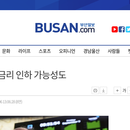
문화
라이프
스포츠
오피니언
경남울산
사람들
 금리 인하 가능성도
가
6 13:06:28 (8면)