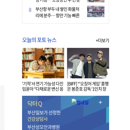
다
부산항 부두 내 쌓인 화물처
리에 분주… 항만 기능 빠른
회복세
오늘의 포토 뉴스
+더보기
'기적'서 연기 가능성 다진
[BIFF] “‘오징어 게임’ 흥행
임윤아 “다채로운 변신 응
은 봉준호 감독 ‘1인치 장
원해 주세요”
벽’ 무너진 순간”
닥터 Q
부산일보가 선정한
건강상담사
부산성모안과병원