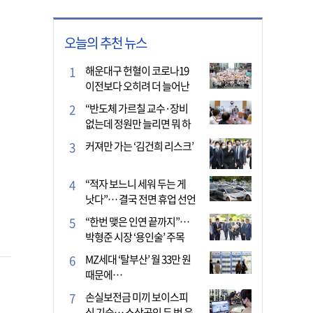
오늘의 추천 뉴스
해운대구 헌혈이 코로나19
이전보다 오히려 더 늘어난
이유는?
“반도체 가르칠 교수·장비
없는데 정원만 늘리면 뭐 하
나”
커져만 가는 ‘김건희 리스크’
“적자 보느니 세워 두는 게
낫다”… 결국 전면 휴업 선언
한 택시회사
“한번 맺은 인연 끝까지”…
박형준 시장 ‘용인술’ 주목
MZ세대 ‘탈부산’ 월 33만 원
때문에…
손실보전금 미끼 보이스피
싱 기승… 소상공인 두 번 운