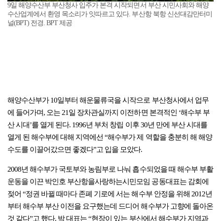
9일 해양수산부 부산청사 입주가 본격 시작되면서 부산 시민사회와 해양
수산업계에서 환영 목소리가 잇따르고 있다. 부산항 북항 신선대감만터미
널(BPT) 전경. BPT 제공
해양수산부가 10일부터 해운물류국을 시작으로 부산청사에서 업무
에 들어가며, 오는 21일 장차관실까지 이전하면 본격적인 ‘해수부 부
산 시대’를 열게 된다. 1996년 부처 창립 이후 30년 만에 부산 시대를
열게 된 해수부에 대해 지역에선 “해수부가 제 역할을 충분히 해 해양
수도를 이끌어갔으면 좋겠다”고 입을 모았다.
2008년 해수부가 국토부와 농림부로 나눠 흡수되었을 때 해수부 부활
운동을 이끈 박인호 부산항을사랑하는시민모임 공동대표는 감회에
젖어 “정권 바뀔 때마다 존폐 기로에 서는 해수부 안정을 위해 2012년
부터 해수부 부산 이전을 요구했는데 드디어 해수부가 고향에 돌아온
것 같다”고 했다. 박 대표는 “현장이 있는 부산에서 해수부가 지역과