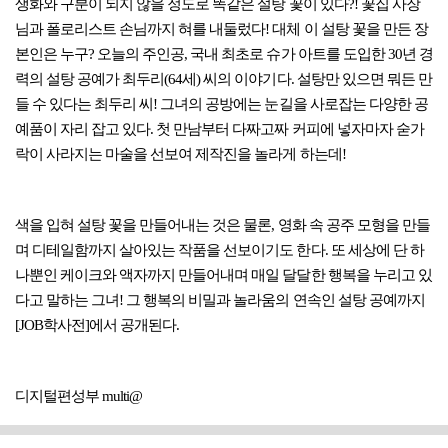
생화와 구분이 되지 않을 정도로 똑같은 설탕 꽃이 있다?! 꽃집 사장
님과 폴로리스트 손님까지 혀를 내둘렀다! 대체 이 설탕 꽃을 만든 장
본인은 누구? 오늘의 주인공, 국내 최초로 슈가 아트를 도입한 30년 경
력의 설탕 공예가 최두리(64세) 씨의 이야기다. 설탕만 있으면 뭐든 만
들 수 있다는 최두리 씨! 그녀의 공방에는 눈길을 사로잡는 다양한 공
예품이 자리 잡고 있다. 첫 만남부터 다짜고짜 커피에 넣자마자 숟가
락이 사라지는 마술을 선보여 제작진을 놀라게 하는데!
색을 입혀 설탕 꽃을 만들어내는 것은 물론, 영화 속 공주 모형을 만들
며 디테일함까지 살아있는 작품을 선보이기도 한다. 또 세상에 단 하
나뿐인 케이크와 액자까지 만들어내며 매일 달달한 행복을 누리고 있
다고 말하는 그녀! 그 행복의 비밀과 놀라움의 연속인 설탕 공예까지
[JOB학사전]에서 공개된다.
디지털편성부 multi@