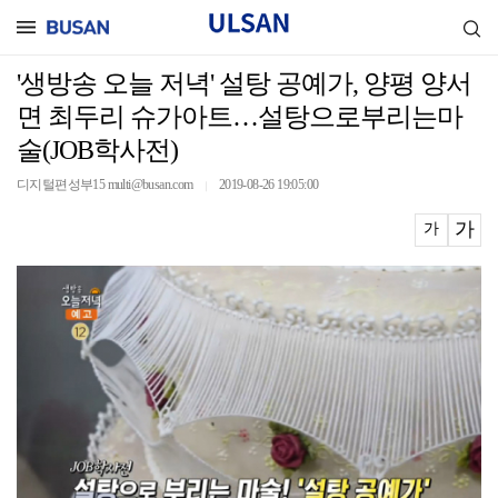
'생방송 오늘 저녁' 설탕 공예가, 양평 양서
면 최두리 슈가아트…설탕으로부리는마
술(JOB학사전)
디지털편성부15 multi@busan.com
2019-08-26 19:05:00
｜
가
가