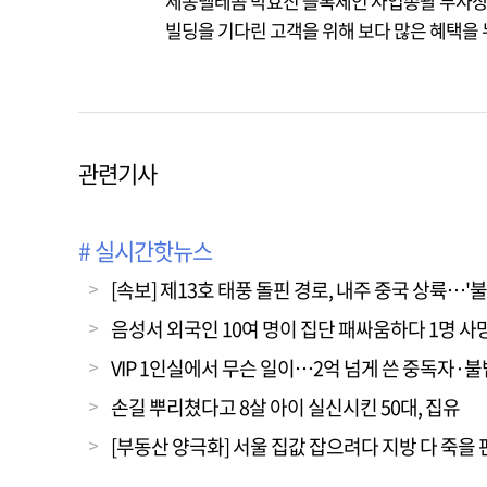
세종텔레콤 박효진 블록체인 사업총괄 부사장은
빌딩을 기다린 고객을 위해 보다 많은 혜택을 
관련기사
# 실시간핫뉴스
[속보] 제13호 태풍 돌핀 경로, 내주 중국 상륙…'
음성서 외국인 10여 명이 집단 패싸움하다 1명 사
VIP 1인실에서 무슨 일이…2억 넘게 쓴 중독자·
손길 뿌리쳤다고 8살 아이 실신시킨 50대, 집유
[부동산 양극화] 서울 집값 잡으려다 지방 다 죽을 