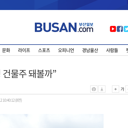
문화
라이프
스포츠
오피니언
경남울산
사람들
딩 건물주 돼볼까”
가
2 10:40:12 (8면)