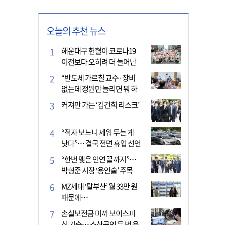
오늘의 추천 뉴스
해운대구 헌혈이 코로나19
이전보다 오히려 더 늘어난
이유는?
“반도체 가르칠 교수·장비
없는데 정원만 늘리면 뭐 하
나”
커져만 가는 ‘김건희 리스크’
“적자 보느니 세워 두는 게
낫다”… 결국 전면 휴업 선언
한 택시회사
“한번 맺은 인연 끝까지”…
박형준 시장 ‘용인술’ 주목
MZ세대 ‘탈부산’ 월 33만 원
때문에…
손실보전금 미끼 보이스피
싱 기승… 소상공인 두 번 운