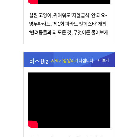
살찐 고양이, 귀여워도 '자율급식' 안 돼요~
영무파라드, '제1회 파라드 펫페스타' 개최
‘반려동물과’의 모든 것, 무엇이든 물어보개
비즈 Biz
지역 기업 알리기
나섭니다
+더보기