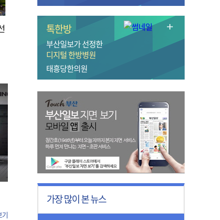
톡한방
선
부산일보가 선정한
디지털 한방병원
태흥당한의원
가장 많이 본 뉴스
보기