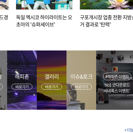
아드경
독일 멕시코 하이라이트는 오
구포개시장 업종 전환 지방
초아의 '슈퍼세이브'
거 결과로 '탄력'
광
해피존
갤러리
이슈&토크
#해피존 이벤트
‘No1 굿다운로드
바로가기
바로가기
바로가기
씨네폭스 이벤트’
+ 더