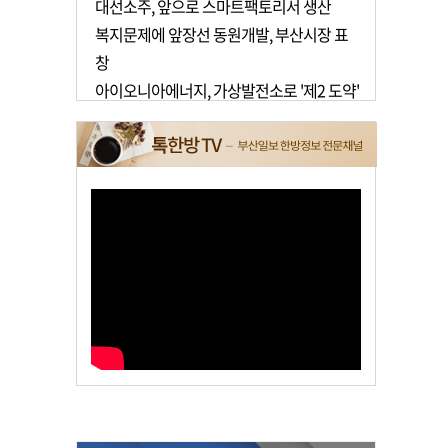
대선소주, 앞으로 스마트팩토리서 생산
복지문제에 앞장선 동원개발, 부산시장 표
창
아이오니아에너지, 가상발전소로 '제2 도약'