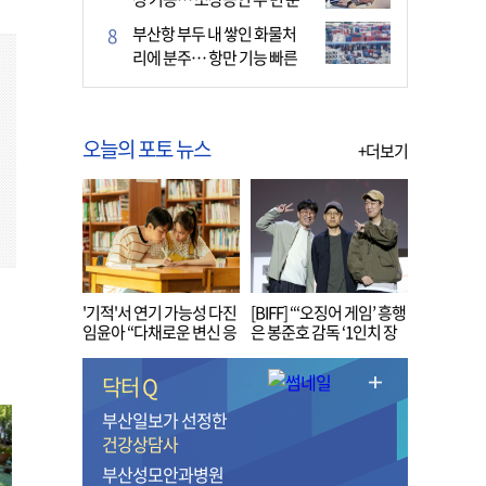
다
부산항 부두 내 쌓인 화물처
리에 분주… 항만 기능 빠른
회복세
오늘의 포토 뉴스
+더보기
'기적'서 연기 가능성 다진
[BIFF] “‘오징어 게임’ 흥행
임윤아 “다채로운 변신 응
은 봉준호 감독 ‘1인치 장
원해 주세요”
벽’ 무너진 순간”
닥터 Q
부산일보가 선정한
건강상담사
부산성모안과병원