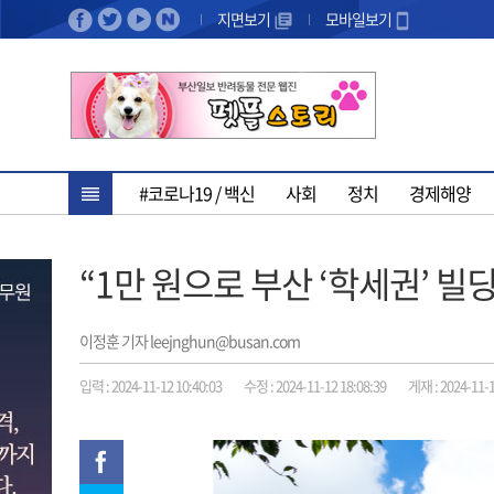
지면보기
모바일보기
#코로나19 / 백신
사회
정치
경제해양
“1만 원으로 부산 ‘학세권’ 빌
이정훈 기자 leejnghun@busan.com
입력 : 2024-11-12 10:40:03
수정 : 2024-11-12 18:08:39
게재 : 2024-11-1