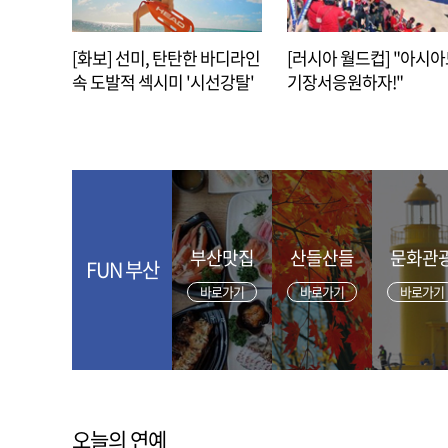
[화보] 선미, 탄탄한 바디라인
[러시아 월드컵] "아시
속 도발적 섹시미 '시선강탈'
기장서응원하자!"
부산맛집
산들산들
문화관
FUN 부산
바로가기
바로가기
바로가기
오늘의 연예