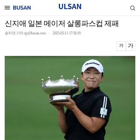
신지애 일본 메이저 살롱파스컵 제패
송지연 기자 sjy@busan.com
2025-05-11 17:56:19
｜
가
가