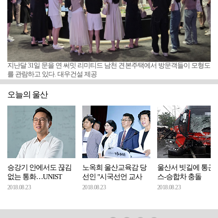
지난달 31일 문을 연 써밋 리미티드 남천 견본주택에서 방문객들이 모형도
를 관람하고 있다. 대우건설 제공
오늘의 울산
승강기 안에서도 끊김
노옥희 울산교육감 당
울산서 빗길에 통근
없는 통화…UNIST
선인 "시국선언 교사
스-승합차 충돌
2018.08.23
2018.08.23
2018.08.23