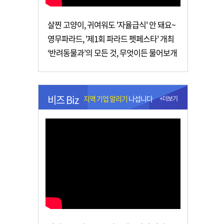
살찐 고양이, 귀여워도 '자율급식' 안 돼요~
영무파라드, '제1회 파라드 펫페스타' 개최
‘반려동물과’의 모든 것, 무엇이든 물어보개
비즈 Biz
지역 기업 알리기
나섭니다
+더보기