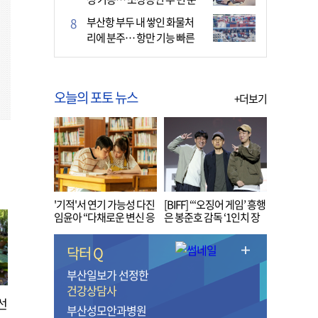
다
부산항 부두 내 쌓인 화물처
리에 분주… 항만 기능 빠른
회복세
오늘의 포토 뉴스
+더보기
'기적'서 연기 가능성 다진
[BIFF] “‘오징어 게임’ 흥행
임윤아 “다채로운 변신 응
은 봉준호 감독 ‘1인치 장
원해 주세요”
벽’ 무너진 순간”
닥터 Q
부산일보가 선정한
건강상담사
선
부산성모안과병원