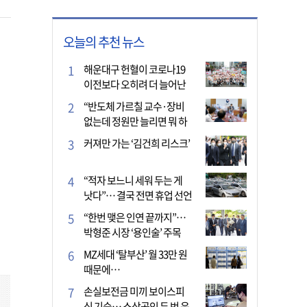
오늘의 추천 뉴스
해운대구 헌혈이 코로나19
이전보다 오히려 더 늘어난
이유는?
“반도체 가르칠 교수·장비
없는데 정원만 늘리면 뭐 하
나”
커져만 가는 ‘김건희 리스크’
“적자 보느니 세워 두는 게
낫다”… 결국 전면 휴업 선언
한 택시회사
“한번 맺은 인연 끝까지”…
박형준 시장 ‘용인술’ 주목
MZ세대 ‘탈부산’ 월 33만 원
때문에…
손실보전금 미끼 보이스피
싱 기승… 소상공인 두 번 운