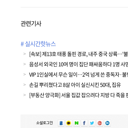
관련기사
# 실시간핫뉴스
[속보] 제13호 태풍 돌핀 경로, 내주 중국 상륙…'
음성서 외국인 10여 명이 집단 패싸움하다 1명 사
VIP 1인실에서 무슨 일이…2억 넘게 쓴 중독자·
손길 뿌리쳤다고 8살 아이 실신시킨 50대, 집유
[부동산 양극화] 서울 집값 잡으려다 지방 다 죽을 