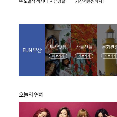
속 도발적 섹시미 '시선강탈'
기장서응원하자!"
부산맛집
산들산들
문화관
FUN 부산
바로가기
바로가기
바로가기
오늘의 연예