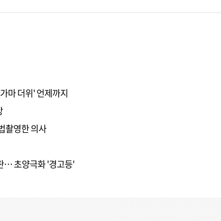
불가마 더위' 언제까지
망
불법촬영한 의사
판… 초양극화 '경고등'