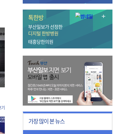
톡한방
부산일보가 선정한
디지털 한방병원
태흥당한의원
보기
가장 많이 본 뉴스