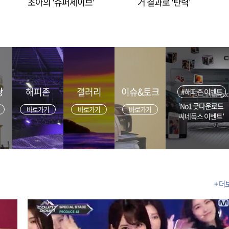
초아의 '슈퍼세이브'
거 결과로 '탄력'
광
해피존
갤러리
이슈&토크
#해피존 이벤트
‘No1 굿다운로드
바로가기
바로가기
바로가기
씨네폭스 이벤트’
+ 더