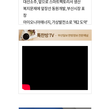
대선소주, 앞으로 스마트팩토리서 생산
복지문제에 앞장선 동원개발, 부산시장 표
창
아이오니아에너지, 가상발전소로 '제2 도약'