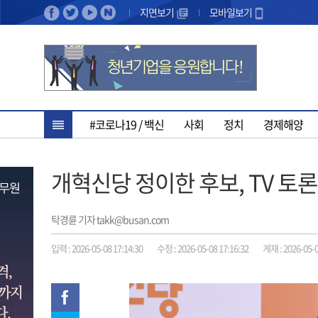
지면보기
모바일보기
#코로나19 / 백신
사회
정치
경제해양
개혁신당 정이한 후보, TV 토
탁경륜 기자 takk@busan.com
입력 : 2026-05-08 17:14:30
수정 : 2026-05-08 17:16:32
게재 : 2026-05-0