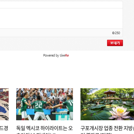
아드경
독일 멕시코 하이라이트는 오
구포개시장 업종 전환 지방