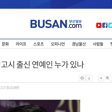
문화
라이프
스포츠
오피니언
경남울산
사람들
고시 출신 연예인 누가 있나
가
3 17:35:32 (8면)