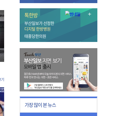
톡한방
부산일보가 선정한
디지털 한방병원
태흥당한의원
보기
가장 많이 본 뉴스