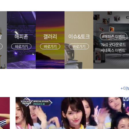
광
해피존
갤러리
이슈&토크
#해피존 이벤트
‘No1 굿다운로드
바로가기
바로가기
바로가기
씨네폭스 이벤트’
+ 더