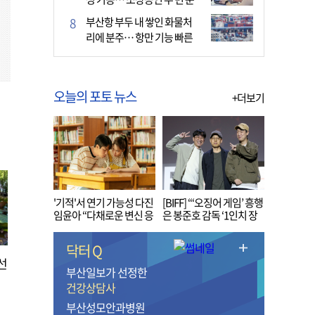
다
부산항 부두 내 쌓인 화물처
리에 분주… 항만 기능 빠른
회복세
오늘의 포토 뉴스
+더보기
'기적'서 연기 가능성 다진
[BIFF] “‘오징어 게임’ 흥행
임윤아 “다채로운 변신 응
은 봉준호 감독 ‘1인치 장
원해 주세요”
벽’ 무너진 순간”
닥터 Q
선
부산일보가 선정한
건강상담사
부산성모안과병원