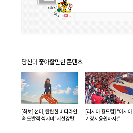
당신이 좋아할만한 콘텐츠
[화보] 선미, 탄탄한 바디라인
[러시아 월드컵] "아시
속 도발적 섹시미 '시선강탈'
기장서응원하자!"