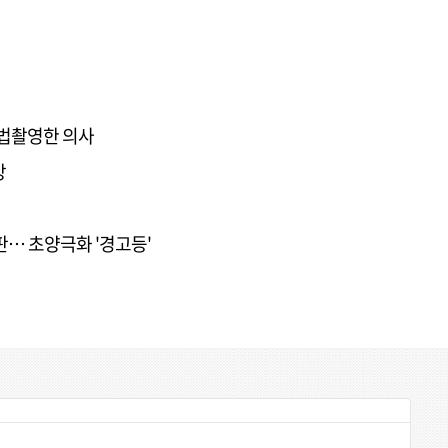
불법촬영한 의사
망
판… 초양극화 '경고등'