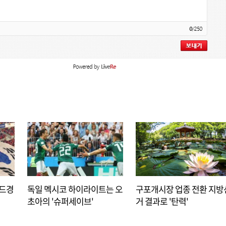
아드경
독일 멕시코 하이라이트는 오
구포개시장 업종 전환 지방
초아의 '슈퍼세이브'
거 결과로 '탄력'