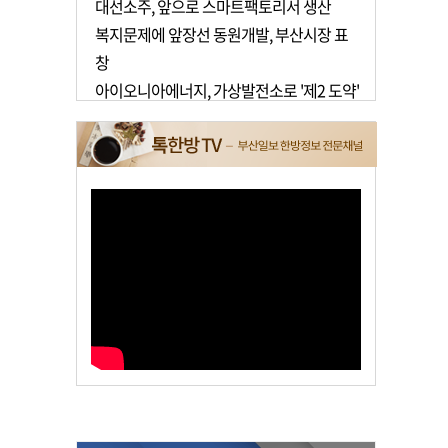
대선소주, 앞으로 스마트팩토리서 생산
복지문제에 앞장선 동원개발, 부산시장 표
창
아이오니아에너지, 가상발전소로 '제2 도약'