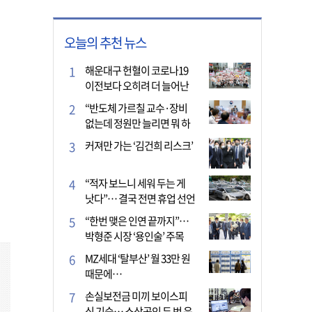
오늘의 추천 뉴스
해운대구 헌혈이 코로나19
이전보다 오히려 더 늘어난
이유는?
“반도체 가르칠 교수·장비
없는데 정원만 늘리면 뭐 하
나”
커져만 가는 ‘김건희 리스크’
“적자 보느니 세워 두는 게
낫다”… 결국 전면 휴업 선언
한 택시회사
“한번 맺은 인연 끝까지”…
박형준 시장 ‘용인술’ 주목
MZ세대 ‘탈부산’ 월 33만 원
때문에…
손실보전금 미끼 보이스피
싱 기승… 소상공인 두 번 운