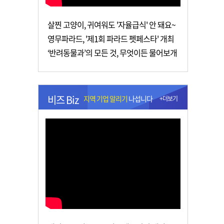
살찐 고양이, 귀여워도 '자율급식' 안 돼요~
영무파라드, '제1회 파라드 펫페스타' 개최
‘반려동물과’의 모든 것, 무엇이든 물어보개
비즈 Biz
지역 기업 알리기
나섭니다
+더보기