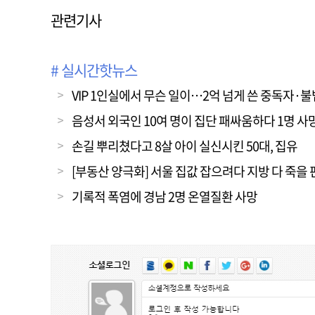
관련기사
# 실시간핫뉴스
VIP 1인실에서 무슨 일이…2억 넘게 쓴 중독자·
음성서 외국인 10여 명이 집단 패싸움하다 1명 사
손길 뿌리쳤다고 8살 아이 실신시킨 50대, 집유
[부동산 양극화] 서울 집값 잡으려다 지방 다 죽을 
기록적 폭염에 경남 2명 온열질환 사망