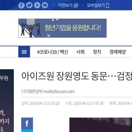
지면보기
모바일보기
#코로나19 / 백신
사회
정치
경제해양
아이즈원 장원영도 동문…검정
디지털편성부 multi@busan.com
입력 : 2019-04-13 17:35:20
수정 : 2019-04-13 17:47:38
게재 : 2019-04-1