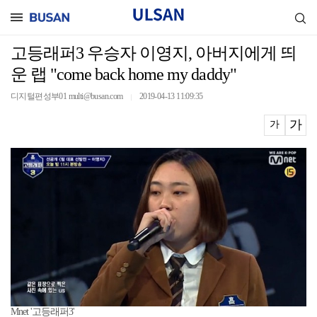
고등래퍼3 우승자 이영지, 아버지에게 띄
운 랩 "come back home my daddy"
디지털편성부01 multi@busan.com
2019-04-13 11:09:35
｜
가
가
Mnet '고등래퍼3'