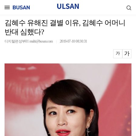
김혜수 유해진 결별 이유, 김혜수 어머니
반대 심했다?
디지털편성부01 multi@busan.com
2019-07-10 08:30:31
｜
가
가