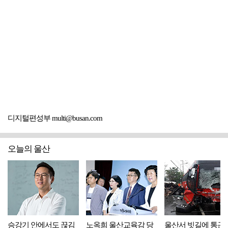
디지털편성부 multi@busan.com
오늘의 울산
승강기 안에서도 끊김
노옥희 울산교육감 당
울산서 빗길에 통근