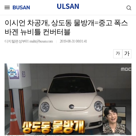
이시언 차공개, 상도동 물방개=중고 폭스
바겐 뉴비틀 컨버터블
디지털편성부01 multi@busan.com
2019-08-31 08:01:41
｜
가
가