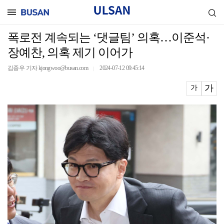
폭로전 계속되는 ‘댓글팀’ 의혹…이준석·
장예찬, 의혹 제기 이어가
김종우 기자 kjongwoo@busan.com
2024-07-12 09:45:14
｜
가
가