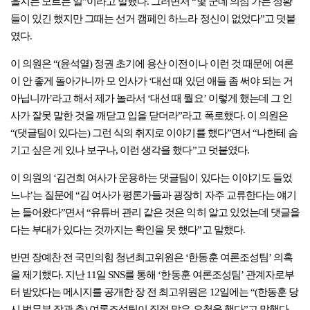
을지는 모르는 일”이라고 말했다. 그러면서 “몇 군데 의심 가는 정황
들이 있긴 했지만 그때는 선거 캠페인 하느라 정신이 없었다”고 덧붙
였다.
이 의원은 “(윤석열) 정권 초기에 용산 이전이나 이런 것 때문에 여론
이 안 좋게 돌아가니까 모 인사가 ‘대선 때 있던 애들 좀 써야 되는 거
아닙니까’라고 해서 제가 놀라서 ‘대선 때 뭘요’ 이렇게 했는데 그 인
사가 잘못 말한 것을 깨닫고 입을 닫더라”라고 폭로했다. 이 의원은
“(댓글팀이 있다는) 그런 식의 취지로 이야기를 했다”면서 “나한테 숨
기고 싶은 게 있나 보구나, 이런 생각을 했다”고 덧붙였다.
이 의원의 ‘김건희 여사가 운용하는 댓글팀이 있다는 이야기도 들었
느냐’는 질문에 “김 여사가 평론가들과 굉장히 자주 교류한다는 얘기
는 들어왔다”면서 “유튜버 관리 같은 것은 익히 알고 있었는데 댓글을
다는 부대가 있다는 것까지는 확인을 못 했다”고 말했다.
반면 장예찬 전 국민의힘 청년최고위원은 ‘한동훈 여론조성팀’ 의혹
을 제기했다. 지난 11일 SNS를 통해 ‘한동훈 여론조성팀’ 관계자로부
터 받았다는 메시지를 공개한 장 전 최고위원은 12일에는 “(한동훈 당