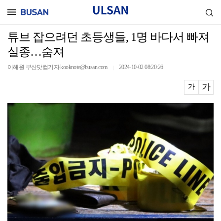
튜브 잡으려던 초등생들, 1명 바다서 빠져
실종…숨져
이해원 부산닷컴기자 kooknote@busan.com
2024-10-02 08:20:26
｜
가
가