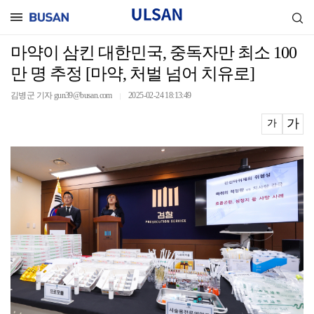
마약이 삼킨 대한민국, 중독자만 최소 100
만 명 추정 [마약, 처벌 넘어 치유로]
김병군 기자 gun39@busan.com
2025-02-24 18:13:49
｜
가
가