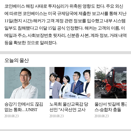
코인베이스 해킹 사태로 투자심리가 위축된 영향도 컸다. 주요 외신
에 따르면 코인베이스는 미국 규제당국에 제출한 보고서를 통해 지난
11일(현지 시간) 해커가 고객 계정 관련 정보를 입수했고 내부 시스템
일부도 침해됐다고 이달 15일 공식 인정했다. 해커는 고객의 이름, 이
메일과 주소, 사회보장번호 뒷자리, 신분증 사본, 계좌 정보, 거래 내역
등을 확보한 것으로 알려졌다.
오늘의 울산
승강기 안에서도 끊김
노옥희 울산교육감 당
울산서 빗길에 통근
없는 통화…UNIST
선인 "시국선언 교사
스-승합차 충돌
2018.08.23
2018.08.23
2018.08.23