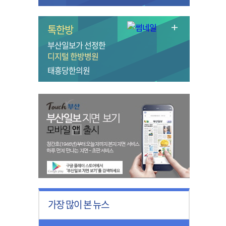
톡한방
부산일보가 선정한
디지털 한방병원
태흥당한의원
가장 많이 본 뉴스