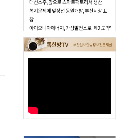
대선소주, 앞으로 스마트팩토리서 생산
복지문제에 앞장선 동원개발, 부산시장 표
창
아이오니아에너지, 가상발전소로 '제2 도약'