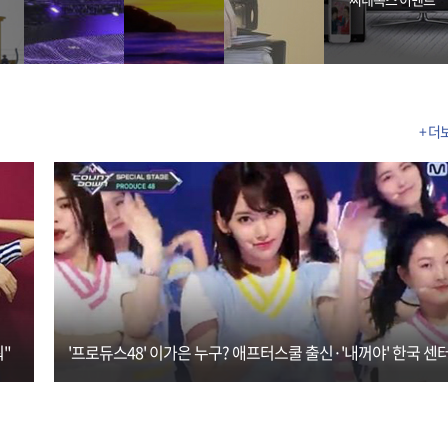
+ 더
"
'프로듀스48' 이가은 누구? 애프터스쿨 출신·'내꺼야' 한국 센