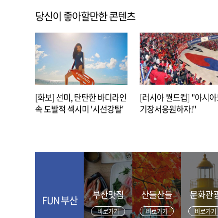
당신이 좋아할만한 콘텐츠
[화보] 선미, 탄탄한 바디라인
[러시아 월드컵] "아시
속 도발적 섹시미 '시선강탈'
기장서응원하자!"
부산맛집
산들산들
문화관
FUN 부산
바로가기
바로가기
바로가기