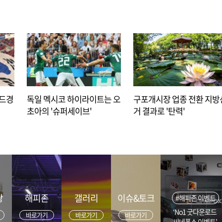
아드경
독일 멕시코 하이라이트는 오
구포개시장 업종 전환 지방
초아의 '슈퍼세이브'
거 결과로 '탄력'
광
해피존
갤러리
이슈&토크
#해피존 이벤트
‘No1 굿다운로드
바로가기
바로가기
바로가기
씨네폭스 이벤트’