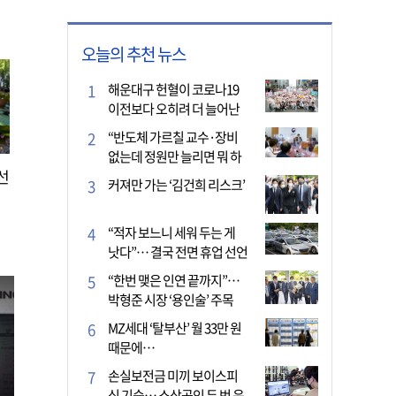
오늘의 추천 뉴스
해운대구 헌혈이 코로나19
이전보다 오히려 더 늘어난
이유는?
“반도체 가르칠 교수·장비
없는데 정원만 늘리면 뭐 하
선
나”
커져만 가는 ‘김건희 리스크’
“적자 보느니 세워 두는 게
낫다”… 결국 전면 휴업 선언
한 택시회사
“한번 맺은 인연 끝까지”…
박형준 시장 ‘용인술’ 주목
MZ세대 ‘탈부산’ 월 33만 원
때문에…
손실보전금 미끼 보이스피
싱 기승… 소상공인 두 번 운