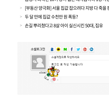
[부동산 양극화] 서울 집값 잡으려다 지방 다 죽을 
두 달 만에 집값 수천만 원 폭등?
손길 뿌리쳤다고 8살 아이 실신시킨 50대, 집유