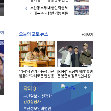
다
부산항 부두 내 쌓인 화물처
리에 분주… 항만 기능 빠른
회복세
보기
오늘의 포토 뉴스
+더보기
'기적'서 연기 가능성 다진
[BIFF] “‘오징어 게임’ 흥행
임윤아 “다채로운 변신 응
은 봉준호 감독 ‘1인치 장
원해 주세요”
벽’ 무너진 순간”
터
닥터 Q
부산일보가 선정한
건강상담사
부산성모안과병원