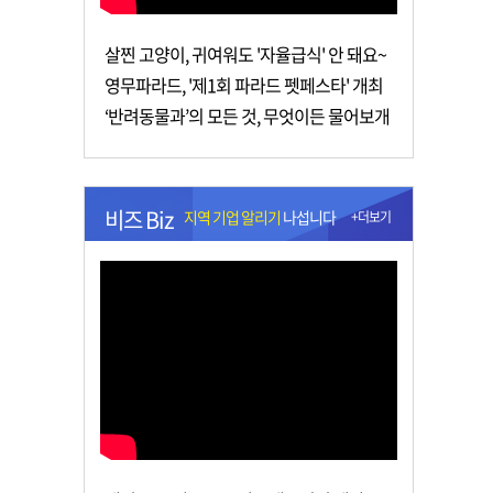
살찐 고양이, 귀여워도 '자율급식' 안 돼요~
영무파라드, '제1회 파라드 펫페스타' 개최
‘반려동물과’의 모든 것, 무엇이든 물어보개
비즈 Biz
지역 기업 알리기
나섭니다
+더보기