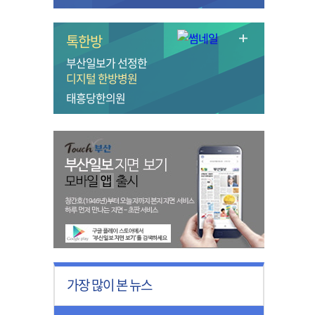
톡한방
부산일보가 선정한
디지털 한방병원
태흥당한의원
가장 많이 본 뉴스