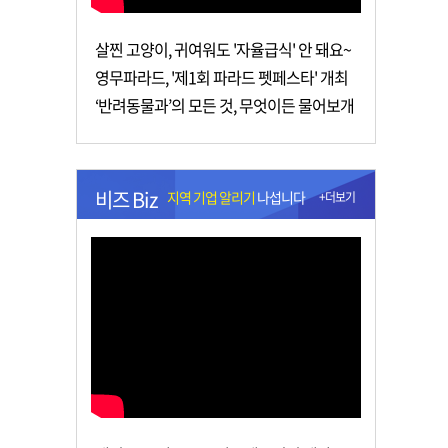
살찐 고양이, 귀여워도 '자율급식' 안 돼요~
영무파라드, '제1회 파라드 펫페스타' 개최
‘반려동물과’의 모든 것, 무엇이든 물어보개
비즈 Biz
지역 기업 알리기
나섭니다
+더보기