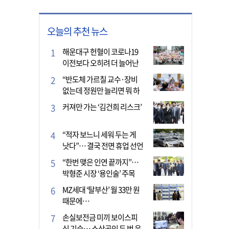
오늘의 추천 뉴스
해운대구 헌혈이 코로나19
이전보다 오히려 더 늘어난
이유는?
“반도체 가르칠 교수·장비
없는데 정원만 늘리면 뭐 하
나”
커져만 가는 ‘김건희 리스크’
“적자 보느니 세워 두는 게
낫다”… 결국 전면 휴업 선언
한 택시회사
“한번 맺은 인연 끝까지”…
박형준 시장 ‘용인술’ 주목
MZ세대 ‘탈부산’ 월 33만 원
때문에…
손실보전금 미끼 보이스피
싱 기승… 소상공인 두 번 운