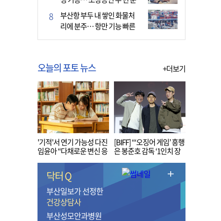
다
부산항 부두 내 쌓인 화물처
리에 분주… 항만 기능 빠른
회복세
오늘의 포토 뉴스
+더보기
'기적'서 연기 가능성 다진
[BIFF] “‘오징어 게임’ 흥행
임윤아 “다채로운 변신 응
은 봉준호 감독 ‘1인치 장
원해 주세요”
벽’ 무너진 순간”
닥터 Q
부산일보가 선정한
건강상담사
부산성모안과병원