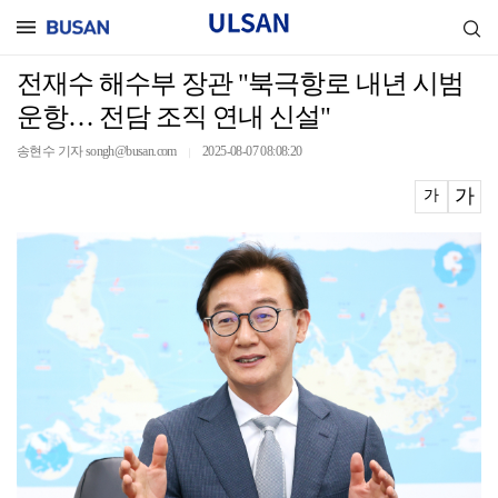
전재수 해수부 장관 "북극항로 내년 시범
운항… 전담 조직 연내 신설"
송현수 기자 songh@busan.com
2025-08-07 08:08:20
｜
가
가