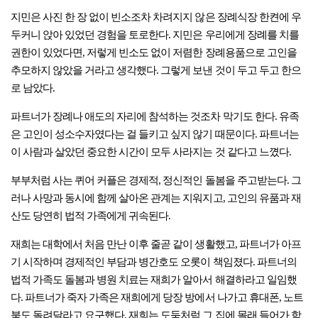
지민은 사진 한 장 없이 빈소조차 차려지지 않은 장례식장 한켠에 우
두커니 앉아 있었던 경험을 토로한다. 지민은 우리에게 장례를 치를
권한이 있었다면, 저렇게 빈소도 없이 저렴한 장례용품으로 고인을
추모하지 않았을 거라고 생각했다. 그렇게 보낸 것이 두고 두고 한으
로 남았다.
파트너가 장례나 애도의 자리에 참석하는 것조차 막기도 한다. 유족
은 고인이 성소수자였다는 걸 들키고 싶지 않기 때문이다. 파트너는
이 사람과 살았던 중요한 시간이 모두 사라지는 것 같다고 느꼈다.
부부처럼 사는 퀴어 커플은 경제적, 정신적인 돌봄을 주고받는다. 그
러나 사망과 동시에 함께 살아온 관계는 지워지고, 고인의 유품과 재
산도 당연히 법적 가족에게 귀속된다.
재희는 대학에서 처음 만난 이후 줄곧 같이 생활했고, 파트너가 아프
기 시작하며 경제적인 부담과 병간호도 오롯이 책임졌다. 파트너의
법적 가족도 돌봄과 병원 치료는 재희가 알아서 해결하라고 일임했
다. 파트너가 죽자 가족은 재희에게 당장 방에서 나가고 휴대폰, 노트
북도 돌려달라고 요구했다. 재희는 도둑처럼 그 집에 몰래 들어가 함