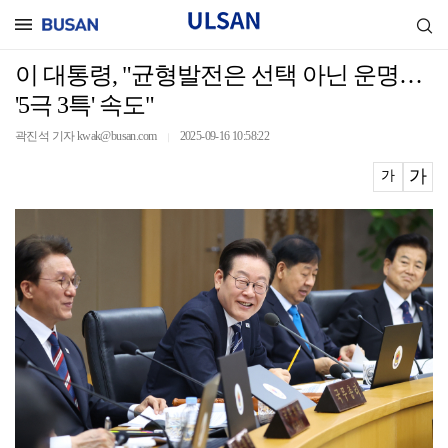
이 대통령, "균형발전은 선택 아닌 운명…
'5극 3특' 속도"
곽진석 기자 kwak@busan.com
2025-09-16 10:58:22
｜
가
가