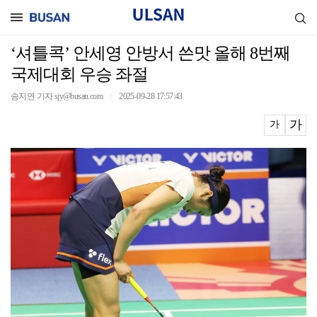
‘셔틀콕’ 안세영 안방서 쓴맛 올해 8번째
국제대회 우승 좌절
송지연 기자 sjy@busan.com
2025-09-28 17:57:43
｜
가
가