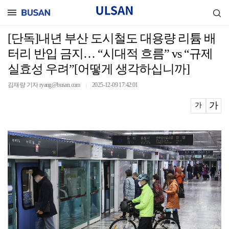
[단독]내년 부산 도시철도 대용량 리튬 배
터리 반입 금지… “시대적 흐름” vs “규제
실효성 우려”[어떻게 생각하십니까]
김재량 기자 ryang@busan.com
2025-12-09 17:42:01
｜
가
가