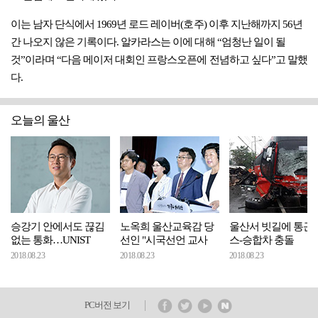
이는 남자 단식에서 1969년 로드 레이버(호주) 이후 지난해까지 56년
간 나오지 않은 기록이다. 알카라스는 이에 대해 “엄청난 일이 될
것”이라며 “다음 메이저 대회인 프랑스오픈에 전념하고 싶다”고 말했
다.
오늘의 울산
승강기 안에서도 끊김
노옥희 울산교육감 당
울산서 빗길에 통근
없는 통화…UNIST
선인 "시국선언 교사
스-승합차 충돌
2018.08.23
2018.08.23
2018.08.23
PC버전 보기