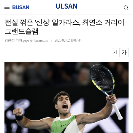
전설 꺾은 '신성' 알카라스, 최연소 커리어
그랜드슬램
김진성 기자 paperk@busan.com
2026-02-02 18:07:44
｜
가
가