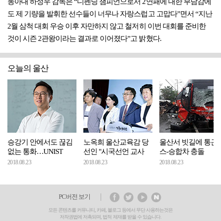
동아대 하성우 감독은 “디펜딩 챔피언으로서 2연패에 대한 부담감에
도 제 기량을 발휘한 선수들이 너무나 자랑스럽고 고맙다”면서 “지난
2월 삼척 대회 우승 이후 자만하지 않고 철저히 이번 대회를 준비한
것이 시즌 2관왕이라는 결과로 이어졌다”고 밝혔다.
오늘의 울산
승강기 안에서도 끊김
노옥희 울산교육감 당
울산서 빗길에 통근
없는 통화…UNIST
선인 "시국선언 교사
스-승합차 충돌
2018.08.23
2018.08.23
2018.08.23
PC버전 보기
모든 콘텐츠를 커뮤니티, 카페, 블로그 등에서 무단 사용하는것은
저작권법에 저촉되며, 법적 제재를 받을 수 있습니다.