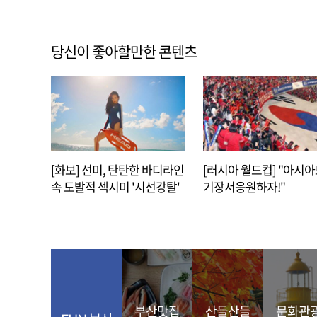
당신이 좋아할만한 콘텐츠
[화보] 선미, 탄탄한 바디라인
[러시아 월드컵] "아시
속 도발적 섹시미 '시선강탈'
기장서응원하자!"
부산맛집
산들산들
문화관