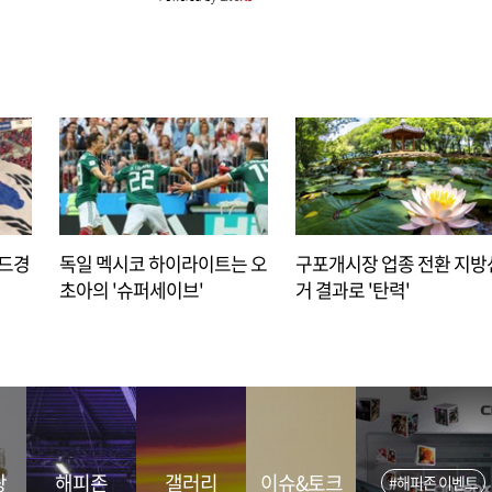
아드경
독일 멕시코 하이라이트는 오
구포개시장 업종 전환 지방
초아의 '슈퍼세이브'
거 결과로 '탄력'
광
해피존
갤러리
이슈&토크
#해피존 이벤트