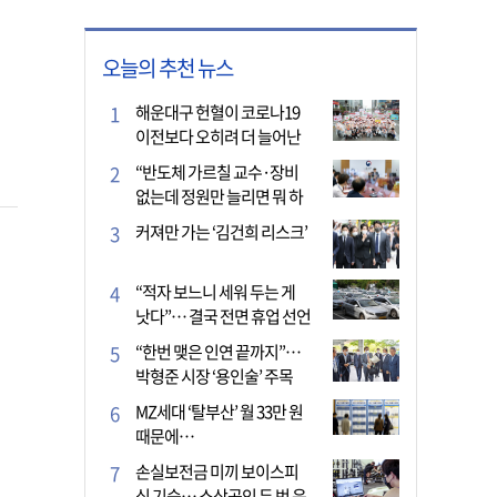
오늘의 추천 뉴스
해운대구 헌혈이 코로나19
이전보다 오히려 더 늘어난
이유는?
“반도체 가르칠 교수·장비
없는데 정원만 늘리면 뭐 하
나”
커져만 가는 ‘김건희 리스크’
“적자 보느니 세워 두는 게
낫다”… 결국 전면 휴업 선언
한 택시회사
“한번 맺은 인연 끝까지”…
박형준 시장 ‘용인술’ 주목
MZ세대 ‘탈부산’ 월 33만 원
때문에…
손실보전금 미끼 보이스피
싱 기승… 소상공인 두 번 운