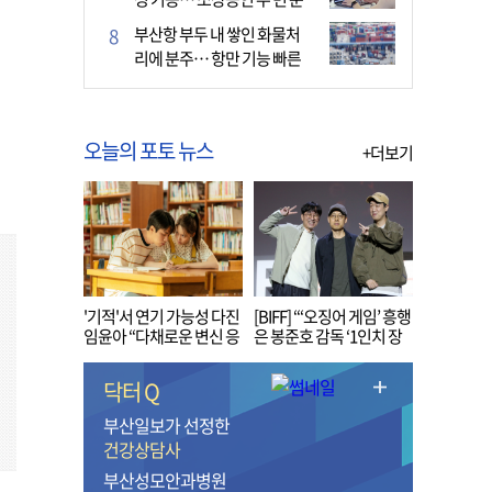
다
부산항 부두 내 쌓인 화물처
리에 분주… 항만 기능 빠른
회복세
오늘의 포토 뉴스
+더보기
'기적'서 연기 가능성 다진
[BIFF] “‘오징어 게임’ 흥행
임윤아 “다채로운 변신 응
은 봉준호 감독 ‘1인치 장
원해 주세요”
벽’ 무너진 순간”
닥터 Q
부산일보가 선정한
건강상담사
부산성모안과병원