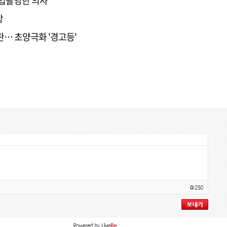
불법촬영한 의사
망
판… 초양극화 '경고등'