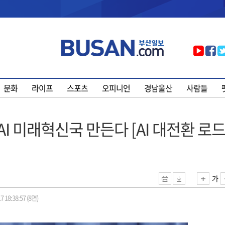
문화
라이프
스포츠
오피니언
경남울산
사람들
AI 미래혁신국 만든다 [AI 대전환 로
가
7 18:38:57 (8면)