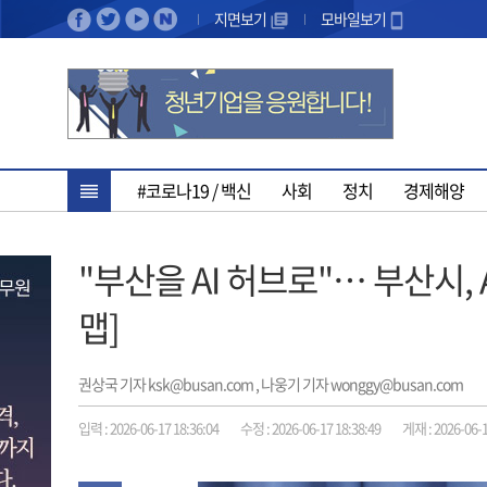
지면보기
모바일보기
#코로나19 / 백신
사회
정치
경제해양
"부산을 AI 허브로"… 부산시, 
맵]
권상국 기자 ksk@busan.com , 나웅기 기자 wonggy@busan.com
입력 : 2026-06-17 18:36:04
수정 : 2026-06-17 18:38:49
게재 : 2026-06-1