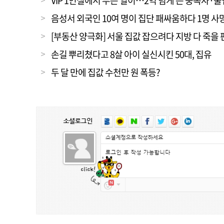
VIP 1인실에서 무슨 일이…2억 넘게 쓴 중독자·
음성서 외국인 10여 명이 집단 패싸움하다 1명 사
[부동산 양극화] 서울 집값 잡으려다 지방 다 죽을 
손길 뿌리쳤다고 8살 아이 실신시킨 50대, 집유
두 달 만에 집값 수천만 원 폭등?