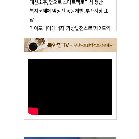
대선소주, 앞으로 스마트팩토리서 생산
복지문제에 앞장선 동원개발, 부산시장 표
창
아이오니아에너지, 가상발전소로 '제2 도약'