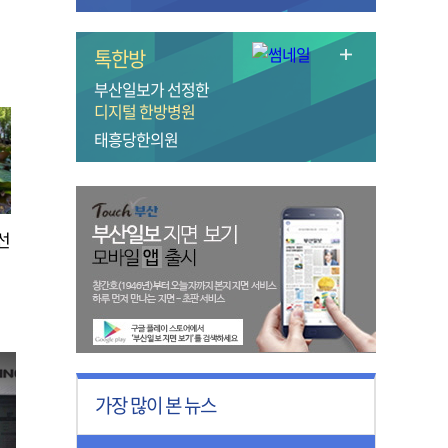
톡한방
부산일보가 선정한
디지털 한방병원
태흥당한의원
선
가장 많이 본 뉴스