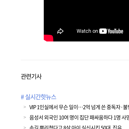
관련기사
# 실시간핫뉴스
VIP 1인실에서 무슨 일이…2억 넘게 쓴 중독자·
음성서 외국인 10여 명이 집단 패싸움하다 1명 사
손길 뿌리쳤다고 8살 아이 실신시킨 50대, 집유