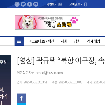
지면보기
모바일보기
#코로나19 / 백신
사회
정치
경제해양
[영상] 곽규택 “북항 야구장,
이은철 기자 euncheol@busan.com
입력 : 2026-06-16 14:33:51
수정 : 2026-06-16 15:00:08
게재 : 2026-06-1