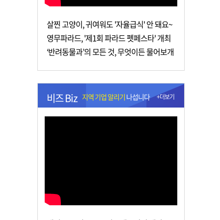
살찐 고양이, 귀여워도 '자율급식' 안 돼요~
영무파라드, '제1회 파라드 펫페스타' 개최
‘반려동물과’의 모든 것, 무엇이든 물어보개
비즈 Biz
지역 기업 알리기
나섭니다
+더보기