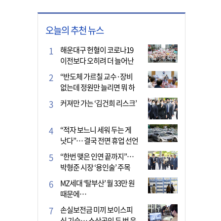
오늘의 추천 뉴스
해운대구 헌혈이 코로나19
이전보다 오히려 더 늘어난
이유는?
“반도체 가르칠 교수·장비
없는데 정원만 늘리면 뭐 하
나”
커져만 가는 ‘김건희 리스크’
“적자 보느니 세워 두는 게
낫다”… 결국 전면 휴업 선언
한 택시회사
“한번 맺은 인연 끝까지”…
박형준 시장 ‘용인술’ 주목
MZ세대 ‘탈부산’ 월 33만 원
때문에…
손실보전금 미끼 보이스피
싱 기승… 소상공인 두 번 운