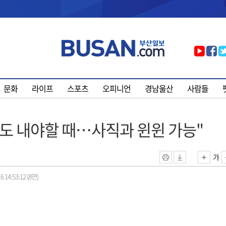
문화
라이프
스포츠
오피니언
경남울산
사람들
 속도 내야할 때…사직과 윈윈 가능"
가
6 14:53:12 (8면)