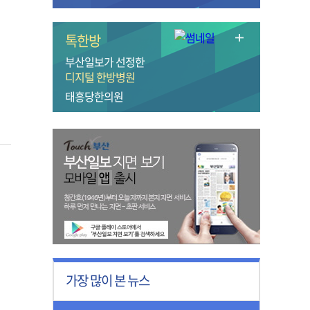
톡한방
부산일보가 선정한
디지털 한방병원
태흥당한의원
가장 많이 본 뉴스