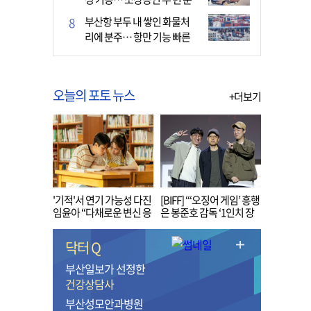
다
부산항 부두 내 쌓인 화물처
리에 분주… 항만 기능 빠른
회복세
오늘의 포토 뉴스
+더보기
'기적'서 연기 가능성 다진
[BIFF] “‘오징어 게임’ 흥행
임윤아 “다채로운 변신 응
은 봉준호 감독 ‘1인치 장
원해 주세요”
벽’ 무너진 순간”
닥터 Q
부산일보가 선정한
건강상담사
부산성모안과병원