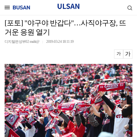
[포토] "야구야 반갑다"…사직야구장, 뜨
거운 응원 열기
디지털편성부02 multi@
2019-03-24 18:11:19
｜
가
가