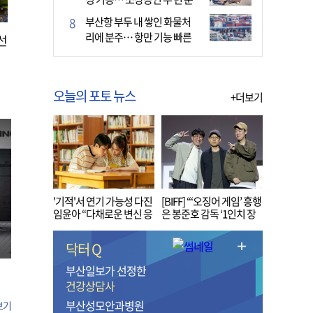
다
부산항 부두 내 쌓인 화물처
리에 분주… 항만 기능 빠른
선
회복세
오늘의 포토 뉴스
+더보기
'기적'서 연기 가능성 다진
[BIFF] “‘오징어 게임’ 흥행
임윤아 “다채로운 변신 응
은 봉준호 감독 ‘1인치 장
원해 주세요”
벽’ 무너진 순간”
닥터 Q
부산일보가 선정한
건강상담사
부산성모안과병원
보기