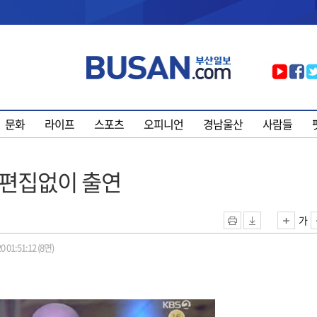
문화
라이프
스포츠
오피니언
경남울산
사람들
 편집없이 출연
가
0 01:51:12 (8면)