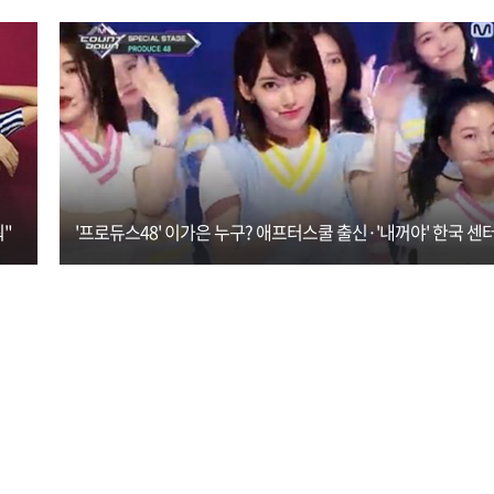
"
'프로듀스48' 이가은 누구? 애프터스쿨 출신·'내꺼야' 한국 센