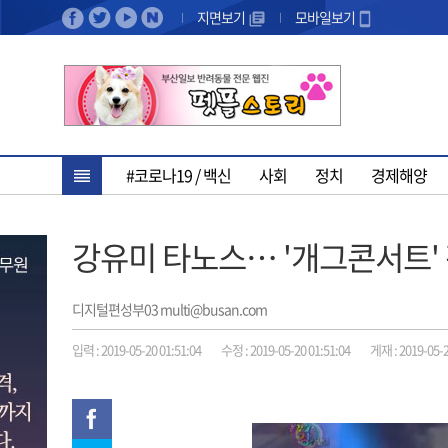
지면보기
모바일보기
#코로나19 / 백신
사회
정치
경제해양
강유미 타노스… '개그콘서트'
디지털편성부03 multi@busan.com
입력 : 2019-05-20 01:51:04
수정 : 2019-05-20 01:51:04
게재 : 2019-05-2