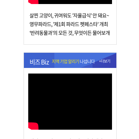
살찐 고양이, 귀여워도 '자율급식' 안 돼요~
영무파라드, '제1회 파라드 펫페스타' 개최
‘반려동물과’의 모든 것, 무엇이든 물어보개
비즈 Biz
지역 기업 알리기
나섭니다
+더보기