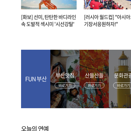
[화보] 선미, 탄탄한 바디라인
[러시아 월드컵] "아시
속 도발적 섹시미 '시선강탈'
기장서응원하자!"
부산맛집
산들산들
문화관
FUN 부산
바로가기
바로가기
바로가기
오늘의 연예