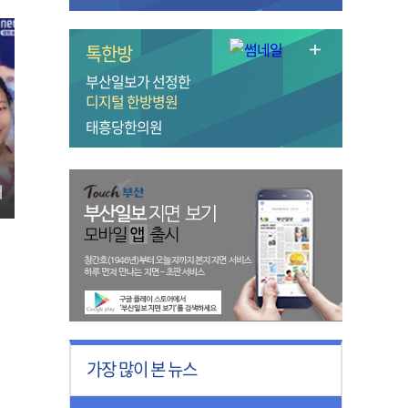
톡한방
부산일보가 선정한
디지털 한방병원
태흥당한의원
터
가장 많이 본 뉴스