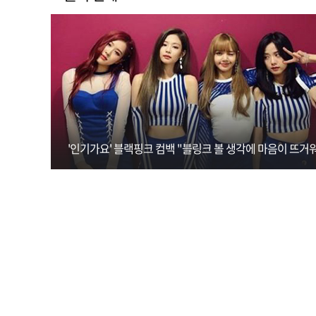
'인기가요' 블랙핑크 컴백 "블링크 볼 생각에 마음이 뜨거워