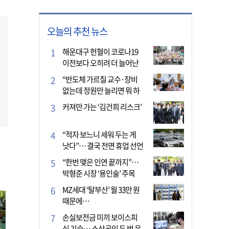
오늘의 추천 뉴스
해운대구 헌혈이 코로나19
이전보다 오히려 더 늘어난
이유는?
“반도체 가르칠 교수·장비
없는데 정원만 늘리면 뭐 하
나”
커져만 가는 ‘김건희 리스크’
“적자 보느니 세워 두는 게
낫다”… 결국 전면 휴업 선언
한 택시회사
“한번 맺은 인연 끝까지”…
박형준 시장 ‘용인술’ 주목
MZ세대 ‘탈부산’ 월 33만 원
때문에…
손실보전금 미끼 보이스피
싱 기승… 소상공인 두 번 운