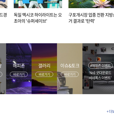
아드경
독일 멕시코 하이라이트는 오
구포개시장 업종 전환 지방
초아의 '슈퍼세이브'
거 결과로 '탄력'
광
해피존
갤러리
이슈&토크
#해피존 이벤트
‘No1 굿다운로드
바로가기
바로가기
바로가기
씨네폭스 이벤트’
+ 더