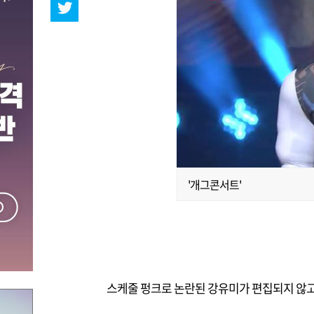
'개그콘서트'
스케줄 펑크로 논란된 강유미가 편집되지 않고