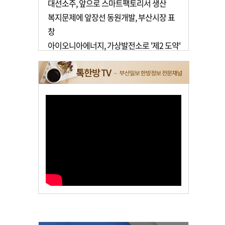
대선소주, 앞으로 스마트팩토리서 생산
복지문제에 앞장선 동원개발, 부산시장 표
창
아이오니아에너지, 가상발전소로 '제2 도약'