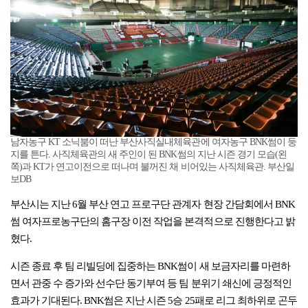
남자농구 KT 소닉붐이 떠난 부산사직실내체육관에 여자농구 BNK썸이 둥
지를 튼다. 사직체육관의 새 주인이 된 BNK썸의 지난 시즌 경기 모습(왼
쪽)과 KT가 연고이전으로 떠나며 불꺼진 채 비어있는 사직체육관. 부산일
보DB
부산시는 지난 6월 부산 연고 프로구단 관계자 현장 간담회에서 BNK
썸 여자프로농구단의 홈구장 이전 작업을 본격적으로 진행한다고 밝
혔다.
시즌 종료 후 팀 리빌딩에 집중하는 BNK썸이 새 보금자리를 마련하
면서 관중 수 증가와 선수단 동기부여 등 팀 분위기 쇄신에 긍정적인
효과가 기대된다. BNK썸은 지난 시즌 5승 25패로 리그 최하위로 곤두