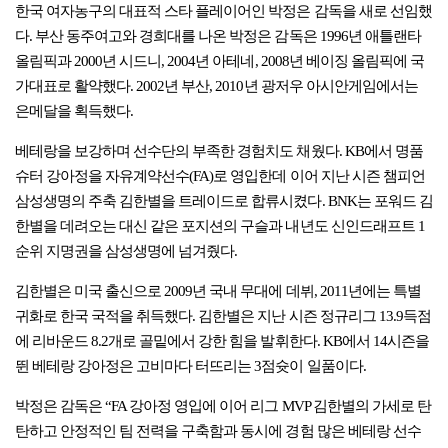
한국 여자농구의 대표적 스타 플레이어인 박정은 감독을 새로 선임했
다. 부산 동주여고와 경희대를 나온 박정은 감독은 1996년 애틀랜타
올림픽과 2000년 시드니, 2004년 아테네, 2008년 베이징 올림픽에 국
가대표로 활약했다. 2002년 부산, 2010년 광저우 아시안게임에서는
은메달을 획득했다.
베테랑을 보강하며 선수단의 부족한 경험치도 채웠다. KB에서 명품
슈터 강아정을 자유계약선수(FA)로 영입한데 이어 지난 시즌 챔피언
삼성생명의 주축 김한별을 트레이드로 합류시켰다. BNK는 포워드 김
한별을 데려오는 대신 같은 포지션의 구슬과 내년도 신인드래프트 1
순위 지명권을 삼성생명에 넘겨줬다.
김한별은 미국 출신으로 2009년 국내 무대에 데뷔, 2011년에는 특별
귀화로 한국 국적을 취득했다. 김한별은 지난 시즌 정규리그 13.9득점
에 리바운드 8.2개로 골밑에서 강한 힘을 발휘한다. KB에서 14시즌을
뛴 베테랑 강아정은 고비마다 터뜨리는 3점슛이 일품이다.
박정은 감독은 “FA 강아정 영입에 이어 리그 MVP 김한별의 가세로 탄
탄하고 안정적인 팀 전력을 구축함과 동시에 경험 많은 베테랑 선수