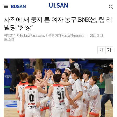
사직에 새 둥지 튼 여자 농구 BNK썸, 팀 리
빌딩 ‘한창’
박지훈 기자 lionking@busan.com , 안준영 기자 jyoung@busan.com
2021-08-11
｜
19:10:45
가
가