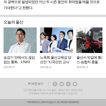
의 공백으로 발생되었던 지난 두 시즌 동안의 취약점을 메울 것으로
기대한다”고 전했다.
오늘의 울산
승강기 안에서도 끊김
노옥희 울산교육감 당
울산서 빗길에 통근
없는 통화…UNIST
선인 "시국선언 교사
스-승합차 충돌
2018.08.23
2018.08.23
2018.08.23
PC버전 보기
모든 콘텐츠를 커뮤니티, 카페, 블로그 등에서 무단 사용하는것은
저작권법에 저촉되며, 법적 제재를 받을 수 있습니다.
COPYRIGHT (C) 2016 부산일보사 ALL RIGHTS RESERVED.