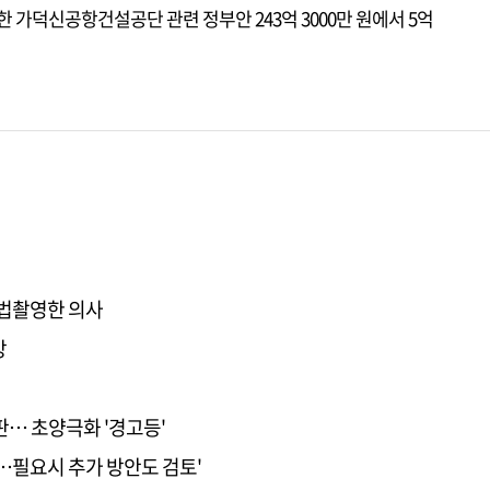
 가덕신공항건설공단 관련 정부안 243억 3000만 원에서 5억
불법촬영한 의사
망
판… 초양극화 '경고등'
대…필요시 추가 방안도 검토'