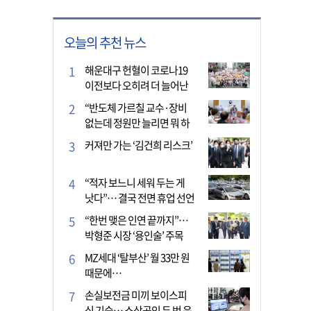
오늘의 추천 뉴스
해운대구 헌혈이 코로나19
이전보다 오히려 더 늘어난
이유는?
“반도체 가르칠 교수·장비
없는데 정원만 늘리면 뭐 하
나”
커져만 가는 ‘김건희 리스크’
“적자 보느니 세워 두는 게
낫다”… 결국 전면 휴업 선언
한 택시회사
“한번 맺은 인연 끝까지”…
박형준 시장 ‘용인술’ 주목
MZ세대 ‘탈부산’ 월 33만 원
때문에…
손실보전금 미끼 보이스피
싱 기승… 소상공인 두 번 운