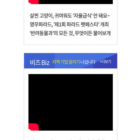
살찐 고양이, 귀여워도 '자율급식' 안 돼요~
영무파라드, '제1회 파라드 펫페스타' 개최
‘반려동물과’의 모든 것, 무엇이든 물어보개
비즈 Biz
지역 기업 알리기
나섭니다
+더보기