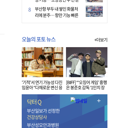
다
부산항 부두 내 쌓인 화물처
리에 분주… 항만 기능 빠른
회복세
오늘의 포토 뉴스
+더보기
'기적'서 연기 가능성 다진
[BIFF] “‘오징어 게임’ 흥행
임윤아 “다채로운 변신 응
은 봉준호 감독 ‘1인치 장
원해 주세요”
벽’ 무너진 순간”
닥터 Q
부산일보가 선정한
건강상담사
부산성모안과병원