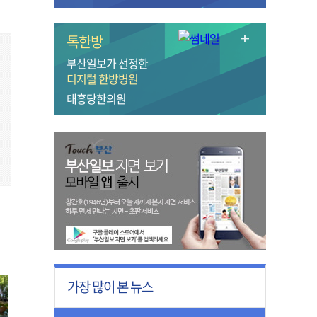
톡한방
부산일보가 선정한
디지털 한방병원
태흥당한의원
가장 많이 본 뉴스