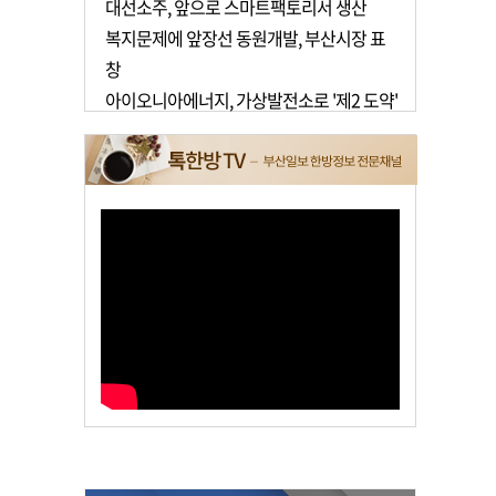
대선소주, 앞으로 스마트팩토리서 생산
복지문제에 앞장선 동원개발, 부산시장 표
창
아이오니아에너지, 가상발전소로 '제2 도약'