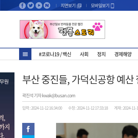
지면보기
모바일보기
#코로나19 / 백신
사회
정치
경제해양
부산 중진들, 가덕신공항 예산
곽진석 기자 kwak@busan.com
입력 : 2024-11-12 16:34:00
수정 : 2024-11-12 17:33:18
게재 : 2024-11-1