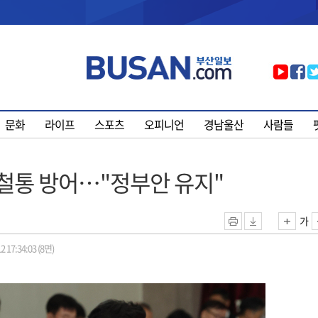
문화
라이프
스포츠
오피니언
경남울산
사람들
 철통 방어…"정부안 유지"
가
2 17:34:03 (8면)