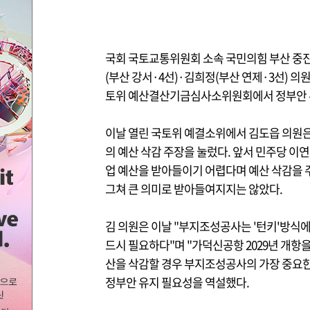
국회 국토교통위원회 소속 국민의힘 부산 중진 
(부산 강서·4선)·김희정(부산 연제·3선) 의
토위 예산결산기금심사소위원회에서 정부안 
이날 열린 국토위 예결소위에서 김도읍 의원은
의 예산 삭감 주장을 눌렀다. 앞서 민주당 이연
업 예산을 받아들이기 어렵다며 예산 삭감을 주
그쳐 큰 의미로 받아들여지지는 않았다.
김 의원은 이날 "부지조성공사는 '턴키'방식에
드시 필요하다"며 "가덕신공항 2029년 개항
산을 삭감할 경우 부지조성공사의 가장 중요한
정부안 유지 필요성을 역설했다.