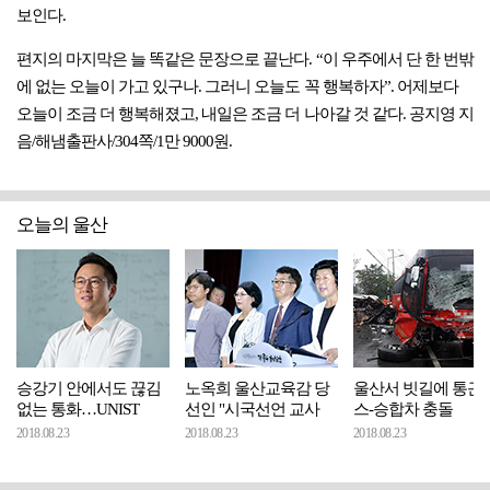
보인다.
편지의 마지막은 늘 똑같은 문장으로 끝난다. “이 우주에서 단 한 번밖
에 없는 오늘이 가고 있구나. 그러니 오늘도 꼭 행복하자”. 어제보다
오늘이 조금 더 행복해졌고, 내일은 조금 더 나아갈 것 같다. 공지영 지
음/해냄출판사/304쪽/1만 9000원.
오늘의 울산
승강기 안에서도 끊김
노옥희 울산교육감 당
울산서 빗길에 통근
없는 통화…UNIST
선인 "시국선언 교사
스-승합차 충돌
2018.08.23
2018.08.23
2018.08.23