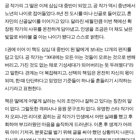
공 작가의 그 딸은 이제 삼십 대 중반이 되었고, 공 작가 역시 중년에서
노년의 나이로 접어들었다. 8년 전 도시를 떠나 산골로 들어갔고, 혼
자만의 산골살이를 이어가고 있다. 달라진 세월만큼 이번 책에선 확
장된 작가의 사유를 온전하게 담아냈고, 인생을 조금은 더 채도 낮은
빛깔로 바라볼 줄 아는 나이가 됐다고 스스로 밝힌다.
1권에 이어 이 책도 삼십 대 중반이 된 딸에게 보내는 12개의 편지를
담고 있다. 공 작가는 “30대에는 모든 아는 것들이 모르는 것으로 변해
버리고, 가진 것도 없는 채로 기성세대가 되어버리는 듯 두려웠다”라
고 말한다. 관계는 더 복잡해지고, 선택의 책임은 온전히 자신의 몫이
되며, 한 때 단단하다고 믿었던 기준들이 하나둘 흔들리기 시작하는
시기라고 표현한다.
책은 딸에게 어떻게 살라는 식의 조언이나 잘하고 있다는 칭찬의 말
이 없다. 그럴듯한 격려사나 응원 문구조차 없다. 유명한 스타 작가이
자 오피니언 리더로 꼽히는 공 작가가 인생에서 어떤 실패를 했고 후
회하며 부끄러웠던 마음을 솔직하게 드러낸다. 이혼 후 생계가 어려
워 아이 기저귀, 분윳값을 벌기 위해 글을 써야 했던 상황까지 나온다.