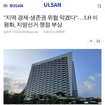
"지역 경제·생존권 위협 막겠다"… LH 이
원화, 지방선거 쟁점 부상
김현우 기자 khw82@busan.com
2026-05-11 20:00:00
｜
가
가