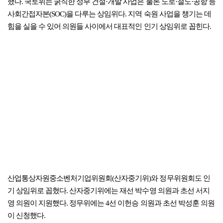
했다. 국토위는 굵직한 정부 건설·개발 사업은 물론 도로·철도·공항 등
사회간접자본(SOC)을 다루는 상임위다. 지역 숙원 사업을 챙기는 데
힘을 실을 수 있어 의원들 사이에서 대표적인 인기 상임위로 꼽힌다.
산업통상자원중소벤처기업위원회(산자중기위)와 정무위원회도 인
기 상임위로 꼽혔다. 산자중기위에는 재선 박수영 의원과 초선 서지
영 의원이 지원했다. 정무위에는 4선 이헌승 의원과 초선 박성훈 의원
이 신청했다.