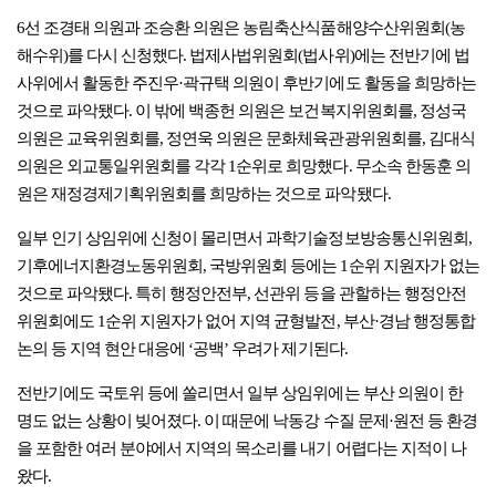
6선 조경태 의원과 조승환 의원은 농림축산식품해양수산위원회(농
해수위)를 다시 신청했다. 법제사법위원회(법사위)에는 전반기에 법
사위에서 활동한 주진우·곽규택 의원이 후반기에도 활동을 희망하는
것으로 파악됐다. 이 밖에 백종헌 의원은 보건복지위원회를, 정성국
의원은 교육위원회를, 정연욱 의원은 문화체육관광위원회를, 김대식
의원은 외교통일위원회를 각각 1순위로 희망했다. 무소속 한동훈 의
원은 재정경제기획위원회를 희망하는 것으로 파악됐다.
일부 인기 상임위에 신청이 몰리면서 과학기술정보방송통신위원회,
기후에너지환경노동위원회, 국방위원회 등에는 1순위 지원자가 없는
것으로 파악됐다. 특히 행정안전부, 선관위 등을 관할하는 행정안전
위원회에도 1순위 지원자가 없어 지역 균형발전, 부산·경남 행정통합
논의 등 지역 현안 대응에 ‘공백’ 우려가 제기된다.
전반기에도 국토위 등에 쏠리면서 일부 상임위에는 부산 의원이 한
명도 없는 상황이 빚어졌다. 이 때문에 낙동강 수질 문제·원전 등 환경
을 포함한 여러 분야에서 지역의 목소리를 내기 어렵다는 지적이 나
왔다.